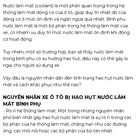
Nước làm mát (coolant) là một phần quan trọng trong hệ
thống làm mát động cơ của ô tô, giúp duy trì nhiệt độ của
động cơ ở mức ổn định và ngăn ngừa quá nhiệt. Bình phụ
nước làm mát là một bộ phận trong hệ thống làm mát của
xe, có nhiệm vụ duy trì mức nước làm mát ổn định khi động
cơ hoạt động.
Tuy nhiên, một số trường hợp, bạn sẽ thấy nước làm mát
trong bình phụ có xu hướng hao hụt, điều này có thể gây lo
ngại cho người sử dụng xe.
Vậy đâu là nguyên nhân dẫn đến tình trạng hao hụt nước làm
mát và cách khắc phục như thế nào?
NGUYÊN NHÂN XE Ô TÔ BỊ HAO HỤT NƯỚC LÀM
MÁT BÌNH PHỤ
- Rò rỉ hệ thống làm mát: Một trong những nguyên nhân
phổ biến nhất gây hao hụt nước làm mát là sự rò rỉ trong các
bộ phận của hệ thống làm mát, chẳng hạn như các đường
ống, các mối nối hoặc các bộ phận của bộ tản nhiệt.