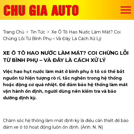
Trang Chủ
Tin Tức
Xe Ô Tô Hao Nước Làm Mát? Coi
Chừng Lỗi Từ Bình Phụ – Và Đây Là Cách Xử Lý
XE Ô TÔ HAO NƯỚC LÀM MÁT? COI CHỪNG LỖI
TỪ BÌNH PHỤ – VÀ ĐÂY LÀ CÁCH XỬ LÝ
Việc hao hụt nước làm mát ở bình phụ ô tô có thể bắt
nguồn từ hiện tượng rò rỉ, tắc nghẽn trong hệ thống
hoặc động cơ quá nhiệt. Để đảm bảo hệ thống làm mát
vận hành ổn định, người dùng nên kiểm tra và bảo
dưỡng định kỳ.
Chăm sóc hệ thống làm mát định kỳ là điều cần thiết để bảo
đảm xe ô tô hoạt động luôn ổn định. (Ảnh: N. N)