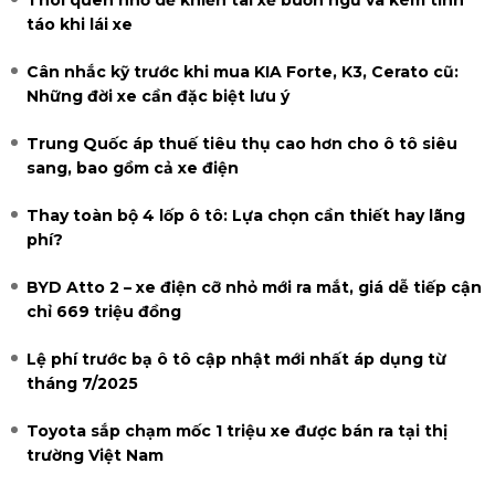
Thói quen nhỏ dễ khiến tài xế buồn ngủ và kém tỉnh
táo khi lái xe
Cân nhắc kỹ trước khi mua KIA Forte, K3, Cerato cũ:
Những đời xe cần đặc biệt lưu ý
Trung Quốc áp thuế tiêu thụ cao hơn cho ô tô siêu
sang, bao gồm cả xe điện
Thay toàn bộ 4 lốp ô tô: Lựa chọn cần thiết hay lãng
phí?
BYD Atto 2 – xe điện cỡ nhỏ mới ra mắt, giá dễ tiếp cận
chỉ 669 triệu đồng
Lệ phí trước bạ ô tô cập nhật mới nhất áp dụng từ
tháng 7/2025
Toyota sắp chạm mốc 1 triệu xe được bán ra tại thị
trường Việt Nam