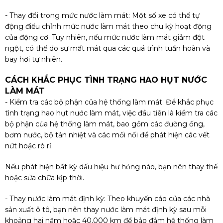
- Thay đổi trong mức nước làm mát: Một số xe có thể tự
động điều chỉnh mức nước làm mát theo chu kỳ hoạt động
của động cơ. Tuy nhiên, nếu mức nước làm mát giảm đột
ngột, có thể do sự mất mát qua các quá trình tuần hoàn và
bay hơi tự nhiên.
CÁCH KHẮC PHỤC TÌNH TRẠNG HAO HỤT NƯỚC
LÀM MÁT
- Kiểm tra các bộ phận của hệ thống làm mát: Để khắc phục
tình trạng hao hụt nước làm mát, việc đầu tiên là kiểm tra các
bộ phận của hệ thống làm mát, bao gồm các đường ống,
bơm nước, bộ tản nhiệt và các mối nối để phát hiện các vết
nứt hoặc rò rỉ.
Nếu phát hiện bất kỳ dấu hiệu hư hỏng nào, bạn nên thay thế
hoặc sửa chữa kịp thời.
- Thay nước làm mát định kỳ: Theo khuyến cáo của các nhà
sản xuất ô tô, bạn nên thay nước làm mát định kỳ sau mỗi
khoảng hai năm hoặc 40.000 km để bảo đảm hệ thống làm