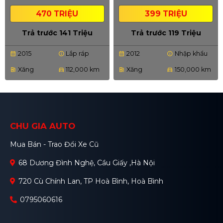
470 TRIỆU
399 TRIỆU
Trả trước 141 Triệu
Trả trước 119 Triệu
2015
Lắp ráp
2012
Nhập khẩu
calendar_month
info
calendar_month
info
Xăng
112,000 km
Xăng
150,000 km
ev_station
directions_car
ev_station
directions_car
CHU GIA AUTO
Mua Bán - Trao Đổi Xe Cũ
68 Dương Đình Nghệ, Cầu Giấy ,Hà Nội
720 Cù Chính Lan, TP Hoà Bình, Hoà Bình
0795060616