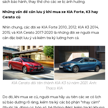
sách bảo hành, thay thế cho các xe bị ảnh hưởng.
Những vấn đề cần lưu ý khi mua xe KIA Forte, K3 hay
Cerato cũ
Nhìn chung, các đời xe KIA Forte 2010, 2012; KIA K3 2014,
2015; và KIA Cerato 2017-2020 là những đời xe người mua
cần đặc biệt lưu ý và kiểm tra kỹ lưỡng hơn cả.
KIA Cerato đổi tên thành KIA K3 từ năm 2021. Ảnh:
Thaco KIA
Do đó, khi mua xe cũ, người mua hãy ưu tiên các xe có lịch
sử bảo dưỡng rõ ràng, kiểm tra kỹ các bộ phận "nhạy cảm"
(thước lái, động cơ, hộp số, hệ thống điện), kiểm tra kỹ khung