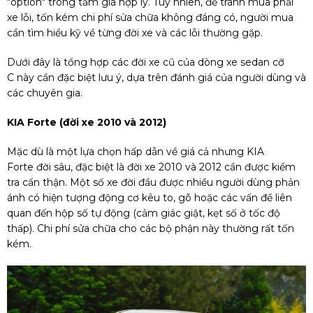
"option" trong tầm giá hợp lý. Tuy nhiên, để tránh mua phải
xe lỗi, tốn kém chi phí sửa chữa không đáng có, người mua
cần tìm hiểu kỹ về từng đời xe và các lỗi thường gặp.
Dưới đây là tổng hợp các đời xe cũ của dòng xe sedan cỡ
C này cần đặc biệt lưu ý, dựa trên đánh giá của người dùng và
các chuyên gia.
KIA Forte (đời xe 2010 và 2012)
Mặc dù là một lựa chọn hấp dẫn về giá cả nhưng KIA
Forte đời sâu, đặc biệt là đời xe 2010 và 2012 cần được kiểm
tra cẩn thận. Một số xe đời đầu được nhiều người dùng phản
ánh có hiện tượng động cơ kêu to, gõ hoặc các vấn đề liên
quan đến hộp số tự động (cảm giác giật, kẹt số ở tốc độ
thấp). Chi phí sửa chữa cho các bộ phận này thường rất tốn
kém.