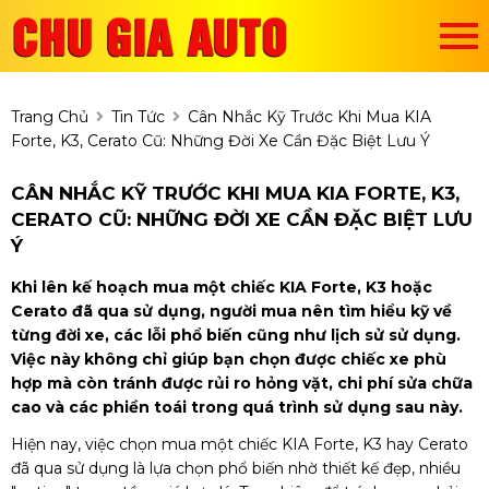
Trang Chủ
Tin Tức
Cân Nhắc Kỹ Trước Khi Mua KIA
Forte, K3, Cerato Cũ: Những Đời Xe Cần Đặc Biệt Lưu Ý
CÂN NHẮC KỸ TRƯỚC KHI MUA KIA FORTE, K3,
CERATO CŨ: NHỮNG ĐỜI XE CẦN ĐẶC BIỆT LƯU
Ý
Khi lên kế hoạch mua một chiếc KIA Forte, K3 hoặc
Cerato đã qua sử dụng, người mua nên tìm hiểu kỹ về
từng đời xe, các lỗi phổ biến cũng như lịch sử sử dụng.
Việc này không chỉ giúp bạn chọn được chiếc xe phù
hợp mà còn tránh được rủi ro hỏng vặt, chi phí sửa chữa
cao và các phiền toái trong quá trình sử dụng sau này.
Hiện nay, việc chọn mua một chiếc KIA Forte, K3 hay Cerato
đã qua sử dụng là lựa chọn phổ biến nhờ thiết kế đẹp, nhiều