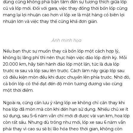
dùng cũng không phải bận tâm đến sự tương thích giữa lốp
cũ và lốp mới. Đối với gara, việc thay đồng thời bốn lốp cũng
mang lại lợi nhuận cao hơn vì lốp xe là mặt hàng có biên lợi
nhuận lớn và việc thay thế cũng khá đơn giản.
Ảnh minh họa
Nếu bạn thực sự muốn thay cả bốn lốp một cách hợp lý,
không bị lãng phí thì nên thực hiện việc đảo lốp định kỳ. Mỗi
20.000 km, hãy tiến hành đảo lốp một lần, tức là đưa lốp
trước ra sau và lốp sau lên trước. Cách làm này giúp lốp sau
có điều kiện mòn đều khi được chuyển lên phía trước. Nhờ đó,
cả bốn lốp có thể đạt đến độ mòn tương đương vào cùng
một thời điểm.
Ngoài ra, cũng cần lưu ý rằng lốp xe không chỉ cần thay khi
hoa lốp đã mòn mà còn khi đến hạn sử dụng. Nhiều chủ xe ít
sử dụng, sau 5–6 năm vẫn chỉ mới đi được vài vạn km, hoa lốp
còn rất sâu. Nhưng dù trông như mới, lốp xe sau 6 năm vẫn
phải thay vì cao su sẽ bị lão hóa theo thời gian, không còn