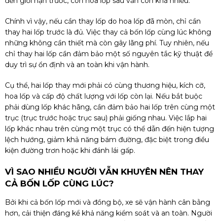
đến giới hạn trước, còn hoa lốp sau vẫn còn khá nhiều.
Chính vì vậy, nếu cần thay lốp do hoa lốp đã mòn, chỉ cần
thay hai lốp trước là đủ. Việc thay cả bốn lốp cùng lúc không
những không cần thiết mà còn gây lãng phí. Tuy nhiên, nếu
chỉ thay hai lốp cần đảm bảo một số nguyên tắc kỹ thuật để
duy trì sự ổn định và an toàn khi vận hành.
Cụ thể, hai lốp thay mới phải có cùng thương hiệu, kích cỡ,
hoa lốp và cấp độ chất lượng với lốp còn lại. Nếu bắt buộc
phải dùng lốp khác hãng, cần đảm bảo hai lốp trên cùng một
trục (trục trước hoặc trục sau) phải giống nhau. Việc lắp hai
lốp khác nhau trên cùng một trục có thể dẫn đến hiện tượng
lệch hướng, giảm khả năng bám đường, đặc biệt trong điều
kiện đường trơn hoặc khi đánh lái gấp.
VÌ SAO NHIỀU NGƯỜI VẪN KHUYÊN NÊN THAY
CẢ BỐN LỐP CÙNG LÚC?
Bởi khi cả bốn lốp mới và đồng bộ, xe sẽ vận hành cân bằng
hơn, cải thiện đáng kể khả năng kiểm soát và an toàn. Người