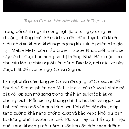
Toyota Crown bản đặc biệt. Ảnh: Toyota
Trong bối cảnh ngành công nghiệp ô tô ngày càng ưa
chuộng những thiết kế mới lạ và độc đáo, Toyota đã khiến
giới mộ điệu không khỏi ngỡ ngàng khi tiết lộ phiên bản giới
hạn Matte Metal của mẫu Crown Estate. Được biết, chiếc xe
này sẽ chỉ được bán riêng tại thị trường Nhật Bản, mặc cho
nhu cầu lớn từ phía người tiêu dùng Bắc Mỹ, nơi mẫu xe này
được biết đến với tên gọi Crown Signia.
Là một phần của dòng xe Crown đa dạng, từ Crossover đến
Sport và Sedan, phiên bản Matte Metal của Crown Estate nổi
bật với lớp sơn mờ sang trọng, thể hiện sự khác biệt và
phong cách. Mẫu xe này không chỉ thu hút bởi vẻ ngoài cá
tính mà còn nhờ vào quá trình sơn tĩnh điện độc đáo, giúp
tăng cường khả năng chống xước và bảo vệ xe khỏi bụi bẩn
từ đường phố. Toyota cho biết, lớp sơn này có thể duy trì hiệu
quả trong khoảng một năm trước khi cần được bảo dưỡng