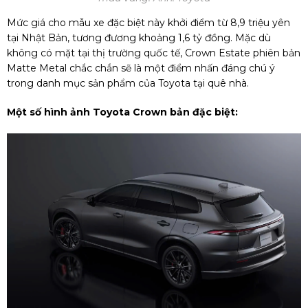
Mức giá cho mẫu xe đặc biệt này khởi điểm từ 8,9 triệu yên
tại Nhật Bản, tương đương khoảng 1,6 tỷ đồng. Mặc dù
không có mặt tại thị trường quốc tế, Crown Estate phiên bản
Matte Metal chắc chắn sẽ là một điểm nhấn đáng chú ý
trong danh mục sản phẩm của Toyota tại quê nhà.
Một số hình ảnh Toyota Crown bản đặc biệt: