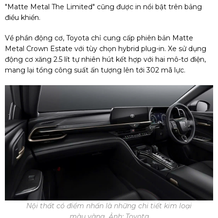
"Matte Metal The Limited" cũng được in nổi bật trên bảng
điều khiển.
Về phần động cơ, Toyota chỉ cung cấp phiên bản Matte
Metal Crown Estate với tùy chọn hybrid plug-in. Xe sử dụng
động cơ xăng 2.5 lít tự nhiên hút kết hợp với hai mô-tơ điện,
mang lại tổng công suất ấn tượng lên tới 302 mã lực.
Nội thất có điểm nhấn là những chi tiết kim loại
màu vàng. Ảnh: Toyota