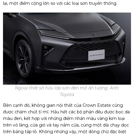
lại, một điểm cộng lớn so với các loại sơn truyền thống.
Ngoại thất sở hữu lớp sơn đen mờ ấn tượng. Ảnh:
Toyota
Bên cạnh đó, không gian nội thất của Crown Estate cũng
được chăm chút tỉ mỉ. Hầu hết các bộ phận đều được bọc da
màu đen, kết hợp với những điểm nhấn màu vàng kim loại
trên vô lăng, cửa gió và tay nắm cửa, cùng một dải chạy dọc
trên bảng táp-lô. Không những vậy, một dòng chữ đặc biệt