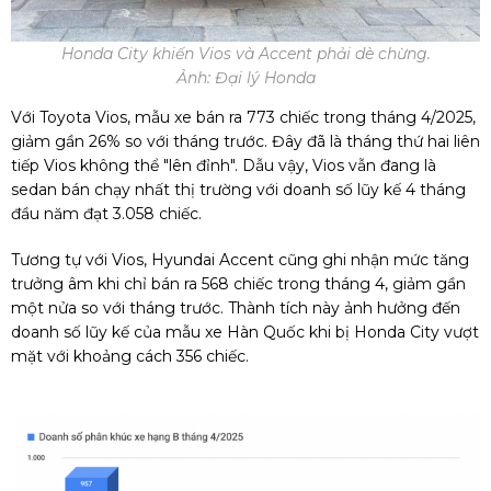
Honda City khiến Vios và Accent phải dè chừng.
Ảnh: Đại lý Honda
Với Toyota Vios, mẫu xe bán ra 773 chiếc trong tháng 4/2025,
giảm gần 26% so với tháng trước. Đây đã là tháng thứ hai liên
tiếp Vios không thể "lên đỉnh". Dẫu vậy, Vios vẫn đang là
sedan bán chạy nhất thị trường với doanh số lũy kế 4 tháng
đầu năm đạt 3.058 chiếc.
Tương tự với Vios, Hyundai Accent cũng ghi nhận mức tăng
trưởng âm khi chỉ bán ra 568 chiếc trong tháng 4, giảm gần
một nửa so với tháng trước. Thành tích này ảnh hưởng đến
doanh số lũy kế của mẫu xe Hàn Quốc khi bị Honda City vượt
mặt với khoảng cách 356 chiếc.