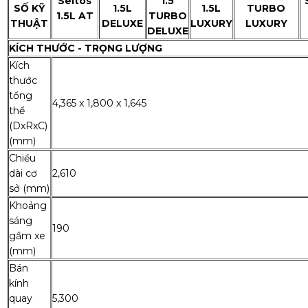
Seltos
1.5
SỐ KỸ
1.5L
1.5L
TURBO
1.5L AT
TURBO
THUẬT
DELUXE
LUXURY
LUXURY
DELUXE
KÍCH THƯỚC - TRỌNG LƯỢNG
Kích
thước
tổng
4,365 x 1,800 x 1,645
thể
(DxRxC)
(mm)
Chiều
dài cơ
2,610
sở (mm)
Khoảng
sáng
190
gầm xe
(mm)
Bán
kính
quay
5,300