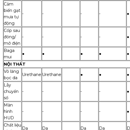
Cảm
biến gạt
-
-
-
-
●
mưa tự
động
Cốp sau
đóng/
-
-
-
-
●
mở điện
Baga
●
●
●
●
●
mui
NỘI THẤT
Vô lăng
Urethane
Urethane
●
●
●
bọc da
Lẫy
chuyển
-
-
-
-
●
số
Màn
hình
-
-
-
-
●
HUD
Chất liệu
Da
Da
Da
Da
D