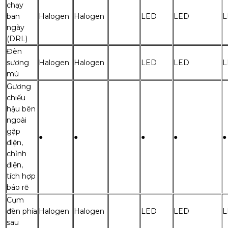
chạy
ban
Halogen
Halogen
LED
LED
L
ngày
(DRL)
Đèn
sương
Halogen
Halogen
LED
LED
L
mù
Gương
chiếu
hậu bên
ngoài
gập
●
●
●
●
●
điện,
chỉnh
điện,
tích hợp
báo rẽ
Cụm
đèn phía
Halogen
Halogen
LED
LED
L
sau