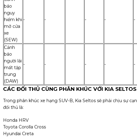
báo
nguy
hiểm khi
-
-
-
-
-
mở cửa
xe
(SEW)
Cảnh
báo
người lái
-
-
-
-
-
mất tập
trung
(DAW)
CÁC ĐỐI THỦ CÙNG PHÂN KHÚC VỚI KIA SELTOS
Trong phân khúc xe hạng SUV-B, Kia Seltos sẽ phải chịu sự c
đối thủ là:
Honda HRV
Toyota Corolla Cross
Hyundai Creta