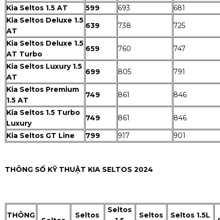
Kia Seltos 1.5 AT
599
693
681
Kia Seltos Deluxe 1.5
639
738
725
AT
Kia Seltos Deluxe 1.5
659
760
747
AT Turbo
Kia Seltos Luxury 1.5
699
805
791
AT
Kia Seltos Premium
749
861
846
1.5 AT
Kia Seltos 1.5 Turbo
749
861
846
Luxury
Kia Seltos GT Line
799
917
901
THÔNG SỐ KỸ THUẬT KIA SELTOS 2024
Seltos
THÔNG
Seltos
Seltos
Seltos 1.5L