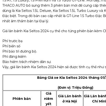
1.5 AT, 1.5 Luxury, 1.5 Premium và 1.5 Turbo GT-Line. Mới đây, 
THACO AUTO bổ sung thêm 3 phiên bản mới để cung cấp thê
dùng là Kia Seltos 1.5L Deluxe, Kia Seltos 1.5L Turbo Luxury và K
Đặc biệt. Trong đó bản cao cấp nhất là GT-Line 1.5 Turbo Đặc Bi
nhất âm thầm bán tại Đại lý.
Giá lăn bánh Kia Seltos 2024 cụ thể cho từng phiên bản kèm C
Phí trước bạ
Phí biển số
Phí bảo trì đường bộ.
Phí đăng kiểm
Bảo hiểm trách nhiệm dân sự.
Vậy, giá lăn bánh Kia Seltos 2024 hiện sẽ được tính cụ thể như 
Bảng Giá xe Kia Seltos 2024 tháng 01
(Đơn vị: Triệu Đồng)
Giá
Giá Lăn bánh
Giá Lăn bán
Phiên bản
niêm
ở Hà Nội
Chí Min
yết