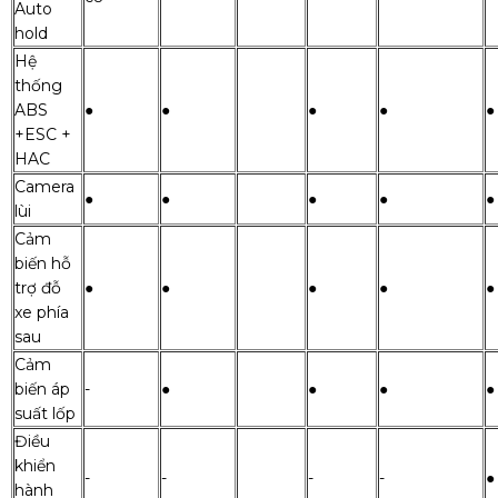
Auto
hold
Hệ
thống
ABS
●
●
●
●
●
+ESC +
HAC
Camera
●
●
●
●
●
lùi
Cảm
biến hỗ
trợ đỗ
●
●
●
●
●
xe phía
sau
Cảm
biến áp
-
●
●
●
●
suất lốp
Điều
khiển
-
-
-
-
●
hành