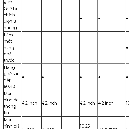
ghế
Ghế lái
chỉnh
-
-
●
●
●
điện 8
hướng
Làm
mát
hàng
-
-
-
-
●
ghế
trước
Hàng
ghế sau
●
●
●
●
●
gập
60:40
Màn
hình đa
4.2 inch
4.2 inch
4.2 inch
4.2 inch
1
thông
tin
Màn
hình giải
10.25