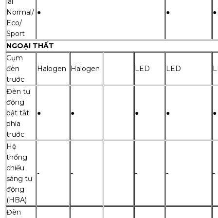
lái
Normal/
●
●
●
Eco/
Sport
NGOẠI THẤT
Cụm
đèn
Halogen
Halogen
LED
LED
L
trước
Đèn tự
động
bật tắt
●
●
●
●
●
phía
trước
Hệ
thống
chiếu
-
-
-
-
-
sáng tự
động
(HBA)
Đèn