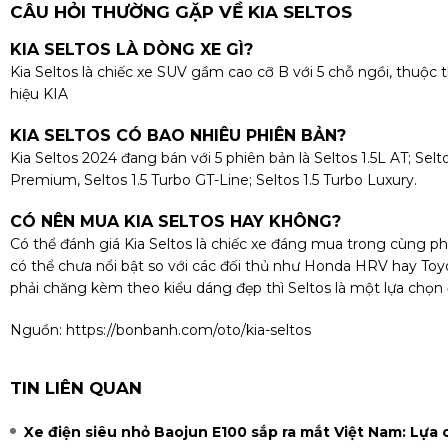
CÂU HỎI THƯỜNG GẶP VỀ KIA SELTOS
KIA SELTOS LÀ DÒNG XE GÌ?
Kia Seltos là chiếc xe SUV gầm cao cỡ B với 5 chỗ ngồi, thuộc
hiệu KIA
KIA SELTOS CÓ BAO NHIÊU PHIÊN BẢN?
Kia Seltos 2024 đang bán với 5 phiên bản là Seltos 1.5L AT; Selto
Premium, Seltos 1.5 Turbo GT-Line; Seltos 1.5 Turbo Luxury.
CÓ NÊN MUA KIA SELTOS HAY KHÔNG?
Có thể đánh giá Kia Seltos là chiếc xe đáng mua trong cùng ph
có thể chưa nổi bật so với các đối thủ như Honda HRV hay To
phải chăng kèm theo kiểu dáng đẹp thì Seltos là một lựa chọn
Nguồn:
https://bonbanh.com/oto/kia-seltos
TIN LIÊN QUAN
Xe điện siêu nhỏ Baojun E100 sắp ra mắt Việt Nam: Lựa 