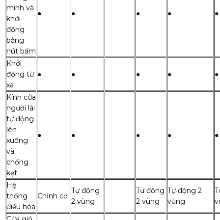
minh và
●
●
●
●
●
khởi
động
bằng
nút bấm
Khởi
động từ
●
●
●
●
●
xa
Kính cửa
người lái
tự động
lên
●
●
●
●
●
xuống
và
chống
kẹt
Hệ
Tự động
Tự động
Tự động 2
T
thống
Chỉnh cơ
2 vùng
2 vùng
vùng
v
điều hòa
Cửa gió