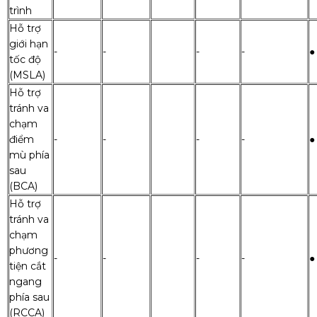
trình
Hỗ trợ
giới hạn
-
-
-
-
●
tốc độ
(MSLA)
Hỗ trợ
tránh va
chạm
điểm
-
-
-
-
●
mù phía
sau
(BCA)
Hỗ trợ
tránh va
chạm
phương
-
-
-
-
●
tiện cắt
ngang
phía sau
(RCCA)