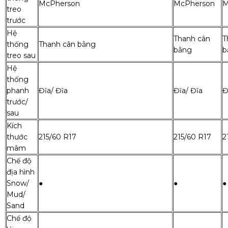
McPherson
McPherson
M
treo
trước
Hệ
Thanh cân
T
thống
Thanh cân bằng
bằng
b
treo sau
Hệ
thống
phanh
Đĩa/ Đĩa
Đĩa/ Đĩa
Đ
trước/
sau
Kích
thước
215/60 R17
215/60 R17
2
mâm
Chế độ
địa hình
Snow/
●
●
●
Mud/
Sand
Chế độ