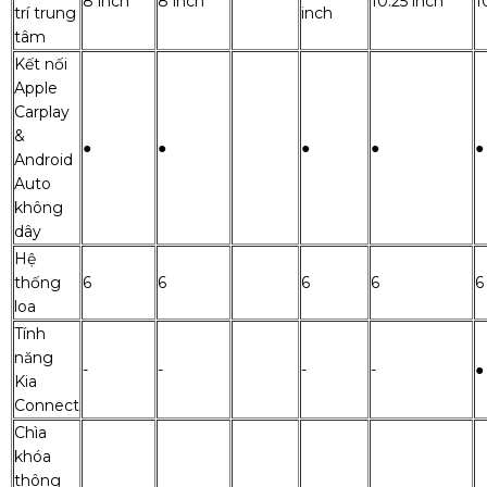
8 inch
8 inch
10.25 inch
1
trí trung
inch
tâm
Kết nối
Apple
Carplay
&
●
●
●
●
●
Android
Auto
không
dây
Hệ
thống
6
6
6
6
6
loa
Tính
năng
-
-
-
-
●
Kia
Connect
Chìa
khóa
thông