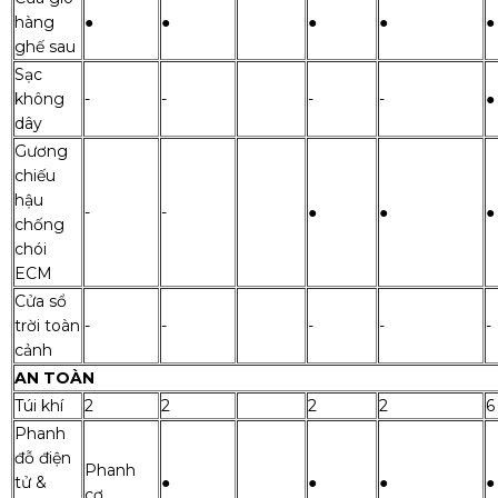
hàng
●
●
●
●
●
ghế sau
Sạc
không
-
-
-
-
●
dây
Gương
chiếu
hậu
-
-
●
●
●
chống
chói
ECM
Cửa sổ
trời toàn
-
-
-
-
-
cảnh
AN TOÀN
Túi khí
2
2
2
2
6
Phanh
đỗ điện
Phanh
tử &
●
●
●
●
cơ