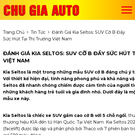
Trang Chủ
Tin Tức
Đánh Giá Kia Seltos: SUV Cỡ B Đầy
Sức Hút Tại Thị Trường Việt Nam
ĐÁNH GIÁ KIA SELTOS: SUV CỠ B ĐẦY SỨC HÚT 
VIỆT NAM
Kia Seltos là một trong những mẫu SUV cỡ B đáng chú ý t
Với thiết kế hiện đại, tính năng phong phú và khả năng v
Seltos đã nhanh chóng chiếm được cảm tình của người tiê
những khách hàng trẻ tuổi và gia đình nhỏ. Dưới đây là một
mẫu xe này.
Kia Seltos là chiếc xe SUV gầm cao cỡ B với 5 chỗ ngồi
, th
thương hiệu KIA đến từ Hàn Quốc. Tại Việt Nam. Kia Seltos 20
(facelift) được lắp ráp và phân phối bởi Thaco với 7 phiên bản 