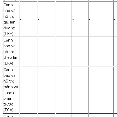
Cảnh
báo và
hỗ trợ
-
-
-
-
-
giữ làn
đường
(LKA)
Cảnh
báo và
hỗ trợ
-
-
-
-
-
theo làn
(LFA)
Cảnh
báo và
hỗ trợ
tránh va
-
-
-
-
-
chạm
phía
trước
(FCA)
Cảnh