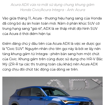
Acura ADX vừa ra mắt sử dụng chung khung gầm
Honda Civic/Acura Integra - Ảnh: Acura
Vào giữa tháng 11, Acura - thương hiệu hạng sang của Honda
đã công bố dự án hoàn toàn mới. Nằm ở phân khúc SUV cỡ
trung hạng sang "giá rẻ", ADX là xe thấp nhất đội hình SUV
của Acura ở thời điểm hiện tại.
Điểm đáng chú ý đầu tiên của
Acura ADX
là việc xe được gọi
là "Civic SUV". Nguyên nhân cho tên gọi này là bởi xe lấy nền
tảng khung gầm từ Integra - phiên bản sang hơn một chút
của Civic. Khung gầm trên cũng được sử dụng cho HR-V Bắc
Mỹ (ZR-R tại các thị trường toàn cầu khác) nên Acura ADX
cũng chịu đôi chút tác động của dòng xe trên.