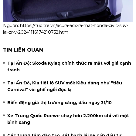
Nguồn:
https://tuoitre.vn/acura-adx-ra-mat-honda-civic-suv-
lai-zr-v-20241116174210752.htm
TIN LIÊN QUAN
Tại Ấn Độ: Skoda Kylaq chính thức ra mắt với giá cạnh
tranh
Tại Ấn Độ, Kia tiết lộ SUV mới: Kiểu dáng như "tiểu
Carnival" với ghế ngồi độc lạ
Biến động giá thị trường xăng, dầu ngày 31/10
Xe Trung Quốc Roewe chạy hơn 2.200km chỉ với một
bình xăng
Các trung tâm đào tạo, sát hạch lái xe cần đầu tư