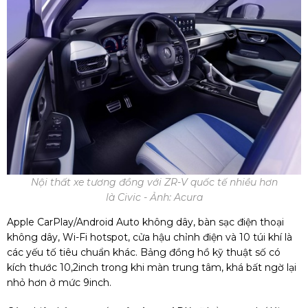
Nội thất xe tương đồng với ZR-V quốc tế nhiều hơn
là Civic - Ảnh: Acura
Apple CarPlay/Android Auto không dây, bàn sạc điện thoại
không dây, Wi-Fi hotspot, cửa hậu chỉnh điện và 10 túi khí là
các yếu tố tiêu chuẩn khác. Bảng đồng hồ kỹ thuật số có
kích thước 10,2inch trong khi màn trung tâm, khá bất ngờ lại
nhỏ hơn ở mức 9inch.