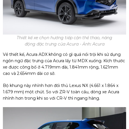
Thiết kế xe chọn hướng tiếp cận thể thao, năng
động đặc trưng của Acura - Ảnh: Acura
Về thiết kế, Acura ADX không có gì quá nổi trội khi sử dụng
ngôn ngữ đặc trưng của Acura lấy từ MDX xuống. Kích thước
xe được công bố ở 4.719mm dài, 1.841mm rộng, 1.621mm
cao và 2.654mm dài cơ sở.
Bộ khung này nhỉnh hơn đối thủ Lexus NX (4.661 x 1.864 x
1.679 mm) một chút. So với ZR-V toàn cầu, dòng xe Acura
nhỉnh hơn trong khi so với CR-V thì ngang hàng.