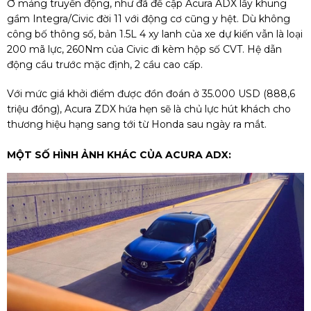
Ở mảng truyền động, như đã đề cập Acura ADX lấy khung
gầm Integra/Civic đời 11 với động cơ cũng y hệt. Dù không
công bố thông số, bản 1.5L 4 xy lanh của xe dự kiến vẫn là loại
200 mã lực, 260Nm của Civic đi kèm hộp số CVT. Hệ dẫn
động cầu trước mặc định, 2 cầu cao cấp.
Với mức giá khởi điểm được đồn đoán ở 35.000 USD (888,6
triệu đồng), Acura ZDX hứa hẹn sẽ là chủ lực hút khách cho
thương hiệu hạng sang tới từ Honda sau ngày ra mắt.
MỘT SỐ HÌNH ẢNH KHÁC CỦA ACURA ADX: