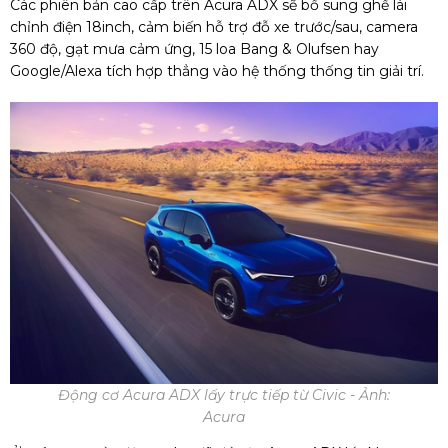
Các phiên bản cao cấp trên Acura ADX sẽ bổ sung ghế lái
chỉnh điện 18inch, cảm biến hỗ trợ đỗ xe trước/sau, camera
360 độ, gạt mưa cảm ứng, 15 loa Bang & Olufsen hay
Google/Alexa tích hợp thẳng vào hệ thống thống tin giải trí.
Động cơ Acura ADX lấy trực tiếp từ Civic - Ảnh:
Acura