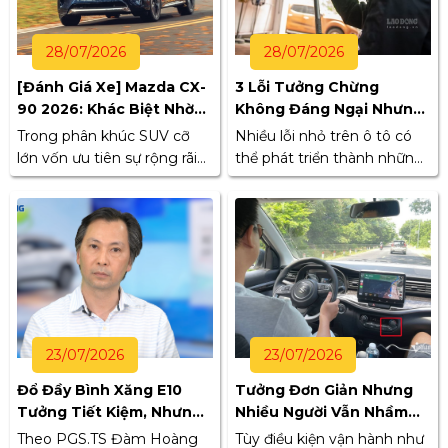
hợp với nhu cầu sử dụng và
khả năng tài chính.
28/07/2026
28/07/2026
[Đánh Giá Xe] Mazda CX-
3 Lỗi Tưởng Chừng
90 2026: Khác Biệt Nhờ
Không Đáng Ngại Nhưng
Động Cơ I6 Và Nền Tảng
Có Thể Khiến Ô Tô Mất
Trong phân khúc SUV cỡ
Nhiều lỗi nhỏ trên ô tô có
Dẫn Động Cầu Sau
An Toàn
lớn vốn ưu tiên sự rộng rãi
thể phát triển thành những
và tính thực dụng, Mazda
hư hỏng nghiêm trọng nếu
CX-90 2026 lựa chọn hướng
chủ xe chủ quan. Việc kiểm
đi riêng với thiết kế đặc
tra và xử lý sớm sẽ giúp
trưng cùng cấu hình vận
giảm nguy cơ mất phanh,
hành khác biệt so với phần
nổ lốp hoặc cháy xe.
lớn đối thủ trong cùng tầm
giá.
23/07/2026
23/07/2026
Đổ Đầy Bình Xăng E10
Tưởng Đơn Giản Nhưng
Tưởng Tiết Kiệm, Nhưng
Nhiều Người Vẫn Nhầm
Có Thể Phản Tác Dụng
Giữa Lấy Gió Trong Và Gió
Theo PGS.TS Đàm Hoàng
Tùy điều kiện vận hành như