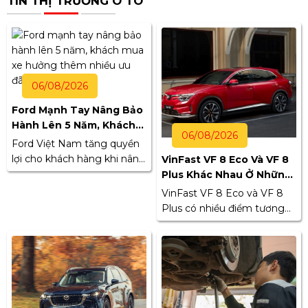
TIN THỊ TRƯỜNG Ô TÔ
06/08/2026
Ford Mạnh Tay Nâng Bảo
Hành Lên 5 Năm, Khách
06/08/2026
Mua Xe Hưởng Thêm
Ford Việt Nam tăng quyền
Nhiều Ưu Đãi
lợi cho khách hàng khi nâng
VinFast VF 8 Eco Và VF 8
thời hạn bảo hành của
Plus Khác Nhau Ở Những
Ranger, Everest và Territory
Điểm Nào?
VinFast VF 8 Eco và VF 8
lên 5 năm hoặc 150.000
Plus có nhiều điểm tương
km. Song song đó, hãng
đồng nhưng khác biệt về
triển khai chương trình hỗ
vận hành, trang bị và tiện
trợ lãi suất 0% và giảm giá
nghi. Việc tìm hiểu những
cho một số phiên bản
điểm khác nhau giữa hai
trong tháng 8/2026.
phiên bản sẽ giúp người
dùng lựa chọn mẫu xe phù