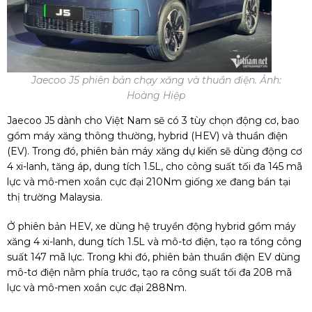
Jaecoo J5 phiên bản chạy xăng và thuần điện. Ảnh:
Hoàng Hiệp
Jaecoo J5 dành cho Việt Nam sẽ có 3 tùy chọn động cơ, bao
gồm máy xăng thông thường, hybrid (HEV) và thuần điện
(EV). Trong đó, phiên bản máy xăng dự kiến sẽ dùng động cơ
4 xi-lanh, tăng áp, dung tích 1.5L, cho công suất tối đa 145 mã
lực và mô-men xoắn cực đại 210Nm giống xe đang bán tại
thị trường Malaysia.
Ở phiên bản HEV, xe dùng hệ truyền động hybrid gồm máy
xăng 4 xi-lanh, dung tích 1.5L và mô-tơ điện, tạo ra tổng công
suất 147 mã lực. Trong khi đó, phiên bản thuần điện EV dùng
mô-tơ điện nằm phía trước, tạo ra công suất tối đa 208 mã
lực và mô-men xoắn cực đại 288Nm.