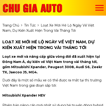
Trang Chủ
Tin Tức
Loạt Xe Mới Hé Lộ Ngày Về Việt
Nam, Dự Kiến Xuất Hiện Trong Vài Tháng Tới
LOẠT XE MỚI HÉ LỘ NGÀY VỀ VIỆT NAM, DỰ
KIẾN XUẤT HIỆN TRONG VÀI THÁNG TỚI
Loạt xe mới và nâng cấp giữa vòng đời đã xuất hiện tại
Đông Nam Á, dự kiến về Việt Nam trong vài tháng tới,
gồm Mitsubishi Xpander, Peugeot 3008, Audi S6, Zeekr
7X, Jaecoo J5, MG4.
Dưới đây là một số mẫu xe có thể được ra mắt tại thị trường
Việt Nam trong giai đoạn sắp tới:
Mitsubishi Xpander HEV
Phiên bản nâng cấp mới nhất sử dụng hệ truyền động hybrid