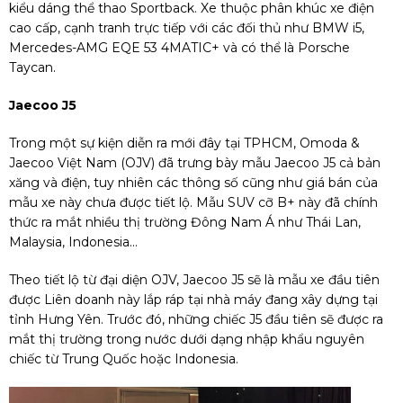
kiểu dáng thể thao Sportback. Xe thuộc phân khúc xe điện
cao cấp, cạnh tranh trực tiếp với các đối thủ như BMW i5,
Mercedes-AMG EQE 53 4MATIC+ và có thể là Porsche
Taycan.
Jaecoo J5
Trong một sự kiện diễn ra mới đây tại TPHCM, Omoda &
Jaecoo Việt Nam (OJV) đã trưng bày mẫu Jaecoo J5 cả bản
xăng và điện, tuy nhiên các thông số cũng như giá bán của
mẫu xe này chưa được tiết lộ. Mẫu SUV cỡ B+ này đã chính
thức ra mắt nhiều thị trường Đông Nam Á như Thái Lan,
Malaysia, Indonesia...
Theo tiết lộ từ đại diện OJV, Jaecoo J5 sẽ là mẫu xe đầu tiên
được Liên doanh này lắp ráp tại nhà máy đang xây dựng tại
tỉnh Hưng Yên. Trước đó, những chiếc J5 đầu tiên sẽ được ra
mắt thị trường trong nước dưới dạng nhập khẩu nguyên
chiếc từ Trung Quốc hoặc Indonesia.