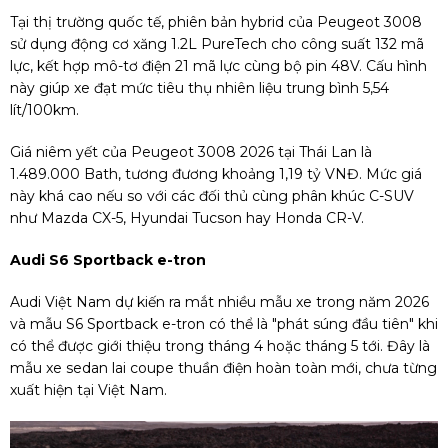
Tại thị trường quốc tế, phiên bản hybrid của Peugeot 3008
sử dụng động cơ xăng 1.2L PureTech cho công suất 132 mã
lực, kết hợp mô-tơ điện 21 mã lực cùng bộ pin 48V. Cấu hình
này giúp xe đạt mức tiêu thụ nhiên liệu trung bình 5,54
lít/100km.
Giá niêm yết của Peugeot 3008 2026 tại Thái Lan là
1.489.000 Bath, tương đương khoảng 1,19 tỷ VNĐ. Mức giá
này khá cao nếu so với các đối thủ cùng phân khúc C-SUV
như Mazda CX-5, Hyundai Tucson hay Honda CR-V.
Audi S6 Sportback e-tron
Audi Việt Nam dự kiến ra mắt nhiều mẫu xe trong năm 2026
và mẫu S6 Sportback e-tron có thể là "phát súng đầu tiên" khi
có thể được giới thiệu trong tháng 4 hoặc tháng 5 tới. Đây là
mẫu xe sedan lai coupe thuần điện hoàn toàn mới, chưa từng
xuất hiện tại Việt Nam.