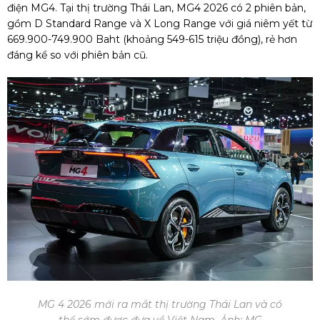
điện MG4. Tại thị trường Thái Lan, MG4 2026 có 2 phiên bản,
gồm D Standard Range và X Long Range với giá niêm yết từ
669.900-749.900 Baht (khoảng 549-615 triệu đồng), rẻ hơn
đáng kể so với phiên bản cũ.
MG 4 2026 mới ra mắt thị trường Thái Lan và có