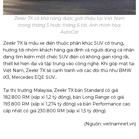
Zeekr 7X có khả năng được giới thiệu tại Việt Nam
trong tháng 5 hoặc tháng 6 tới. Ảnh minh hoạ:
AutoCar
Zeekr 7X là mẫu xe điện thuộc phân khúc SUV cỡ trung,
hướng tới nhóm khách hàng gia đình và người dùng cá nhân
đang tìm kiếm một chiếc SUV điện có không gian rộng rãi,
thiết kế hiện đại và tập trung vào công nghệ. Khi góp mặt tại
Việt Nam, Zeekr 7X sẽ cạnh tranh với các đối thủ như BMW
iX3, Mercedes EQE SUV...
Tại thị trường Malaysia, Zeekr 7X bản Standard có giá
182.800 RM (xấp xỉ 1,2 tỷ đồng), bản Long Range có giá
193.800 RM (xấp xỉ 1,274 tỷ đồng) và bản Performance cao
cấp nhất có giá 230.800 RM (xấp xỉ 1,5 tỷ đồng).
(Nguồn:
vietnamnet.vn
)