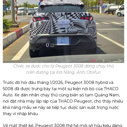
Chiếc xe được cho là Peugeot 3008 đang chạy thử
trên đường tại Đà Nẵng. Ảnh: Otofun
Trước đó hồi đầu tháng 1/2026, Peugeot 3008 hybrid và
5008 đã được trưng bày tại một sự kiện nội bộ của THACO
Auto. Xe dán nhãn chạy thử cùng biển số tạm Quảng Nam,
nơi đặt nhà máy lắp ráp của THACO Peugeot, cho thấy nhiều
khả năng mẫu xe này sẽ tiếp tục được sản xuất trong nước
thay vì nhập khẩu.
Về mặt thiết kế, Peugeot 3008 thế hệ mới sở hữu kiểu dáng