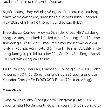
sau hơn 2 năm ra mắt. Ảnh: Paultan
Ngoài những thay đổi nhẹ về ngoại hình như mặt ca-lăng,
mâm xe và cản trước, điểm nhấn của Mitsubishi Xpander
HEV 2026 chính là hệ thống hybrid tự sạc (HEV).
Theo đó, cả Xpander HEV và Xpander Cross HEV sử dụng
động cơ xăng 4 xi-lanh hút khí tự nhiên, dung tích 1.5L, sản
sinh công suất tối đa 95 mã lực và mô-men xoắn cực đại
134Nm kết hợp với mô-tơ điện mạnh 116 mã lực/255Nm lấy
năng lượng từ pin lithium-ion 1,1 kWh. Xe vẫn dùng hộp số
CVT với dẫn động cầu trước.
Tại thị trường Thái Lan, Xpander HEV có giá 939.000 Baht
(khoảng 770 triệu đồng) trong khi con số tương ứng của
Xpander Cross HEV là 969.000 Baht (794 triệu đồng).
MG4 2026
Cũng tại Triển lãm Ô tô Quốc tế Bangkok (BIMS) 2026,
thương hiệu MG đã giới thiệu phiên bản mới của dòng ô tô