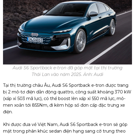
Audi S6 Sportback e-tron đã góp mặt tại thị trường
Thái Lan vào năm 2025. Ảnh: Audi
Tại thị trường châu Âu, Audi S6 Sportback e-tron được trang
bị 2 mô-tơ điện dẫn động quattro, công suất khoảng 370 kW
(xấp xỉ 503 mã lực), có thể boost lên xấp xỉ 550 mã lực, mô-
men xoắn tới 855Nm, đi kèm hộp số đơn cấp đặc trưng xe
điện.
Khi được đưa về Việt Nam, Audi S6 Sportback e-tron sẽ góp
mặt trong phân khúc sedan điện hạng sang cỡ trung theo