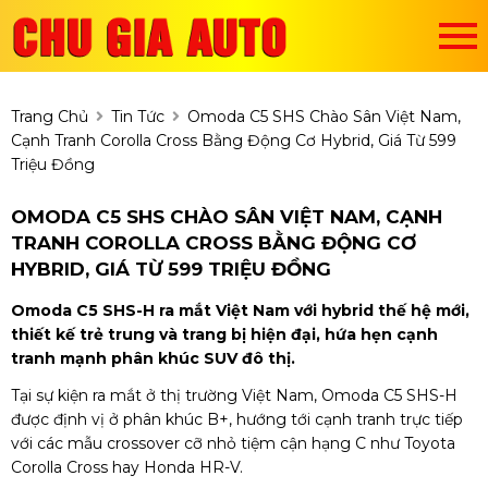
Trang Chủ
Tin Tức
Omoda C5 SHS Chào Sân Việt Nam,
Cạnh Tranh Corolla Cross Bằng Động Cơ Hybrid, Giá Từ 599
Triệu Đồng
OMODA C5 SHS CHÀO SÂN VIỆT NAM, CẠNH
TRANH COROLLA CROSS BẰNG ĐỘNG CƠ
HYBRID, GIÁ TỪ 599 TRIỆU ĐỒNG
Omoda C5 SHS-H ra mắt Việt Nam với hybrid thế hệ mới,
thiết kế trẻ trung và trang bị hiện đại, hứa hẹn cạnh
tranh mạnh phân khúc SUV đô thị.
Tại sự kiện ra mắt ở thị trường Việt Nam, Omoda C5 SHS-H
được định vị ở phân khúc B+, hướng tới cạnh tranh trực tiếp
với các mẫu crossover cỡ nhỏ tiệm cận hạng C như Toyota
Corolla Cross hay Honda HR-V.