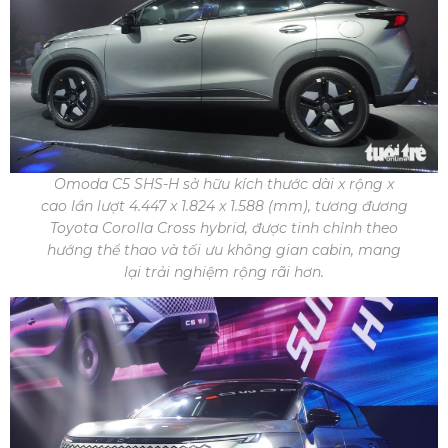
Omoda C5 SHS-H sở hữu kích thước dài x rộng x
cao lần lượt 4.447 x 1.824 x 1.588 (mm), tương đương
Toyota Corolla Cross hybrid, được tinh chỉnh theo
hướng thể thao và tối ưu không gian cabin, mang
lại trải nghiệm rộng rãi hơn.