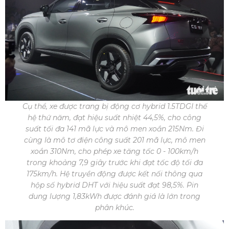
Cụ thể, xe được trang bị động cơ hybrid 1.5TDGI thế
hệ thứ năm, đạt hiệu suất nhiệt 44,5%, cho công
suất tối đa 141 mã lực và mô men xoắn 215Nm. Đi
cùng là mô tơ điện công suất 201 mã lực, mô men
xoắn 310Nm, cho phép xe tăng tốc 0 - 100km/h
trong khoảng 7,9 giây trước khi đạt tốc độ tối đa
175km/h. Hệ truyền động được kết nối thông qua
hộp số hybrid DHT với hiệu suất đạt 98,5%. Pin
dung lượng 1,83kWh được đánh giá là lớn trong
phân khúc.