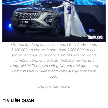
Omoda áp dụng chính sách bảo hành 7 năm hoặc
1.000.000km cho xe, 8 năm hoặc 1.000.000km cho
pin và lên tới 10 năm hoặc 1.000.000km cho động
cơ. Hãng cũng cho biết đã thiết lập hai kho phụ
tùng tại Hải Phòng và Đồng Nai, với thời gian cung
ứng linh kiện dự kiến trong vòng 48 giờ trên toàn
quốc.
(Nguồn:
tuoitre.vn
)
TIN LIÊN QUAN