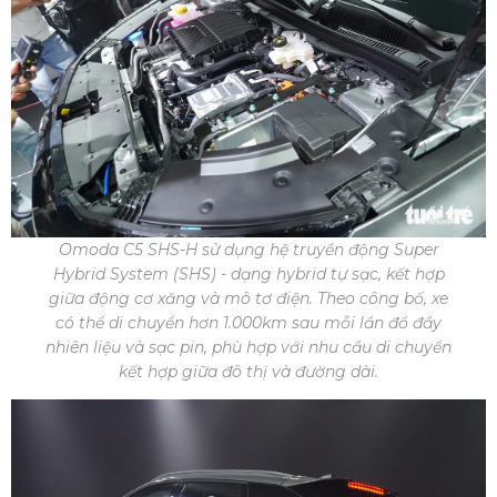
Omoda C5 SHS-H sử dụng hệ truyền động Super
Hybrid System (SHS) - dạng hybrid tự sạc, kết hợp
giữa động cơ xăng và mô tơ điện. Theo công bố, xe
có thể di chuyển hơn 1.000km sau mỗi lần đổ đầy
nhiên liệu và sạc pin, phù hợp với nhu cầu di chuyển
kết hợp giữa đô thị và đường dài.