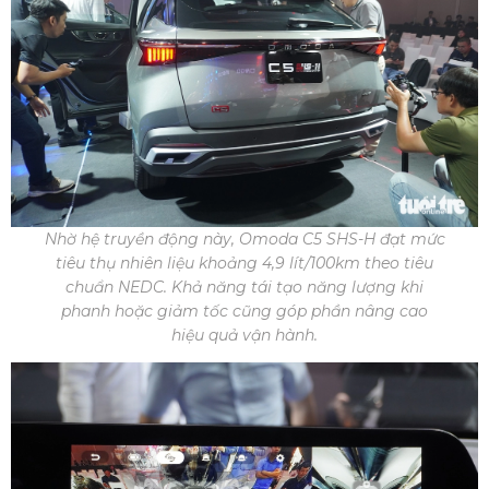
Nhờ hệ truyền động này, Omoda C5 SHS-H đạt mức
tiêu thụ nhiên liệu khoảng 4,9 lít/100km theo tiêu
chuẩn NEDC. Khả năng tái tạo năng lượng khi
phanh hoặc giảm tốc cũng góp phần nâng cao
hiệu quả vận hành.