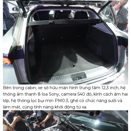
Bên trong cabin, xe sở hữu màn hình trung tâm 12,3 inch, hệ
thống âm thanh 8 loa Sony, camera 540 độ, kính cách âm hai
lớp, hệ thống lọc bụi mịn PM0.3, ghế có chức năng sưởi và
làm mát, cùng tính năng khởi động từ xa.