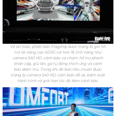
Về an toàn, phiên bản Flagship được trang bị gói hỗ
trợ lái nâng cao ADAS với hơn 16 tính năng như
camera 540 HD, cảnh báo va chạm, hỗ trợ phanh
khẩn cấp, giữ làn, ga tự động thích ứng và cảnh
báo điểm mù. Trong khi đó bản tiêu chuẩn được
trang bị camera 540 HD, cảm biến đỗ xe, kiểm soát
hành trình và giới hạn tốc độ kèm cảnh báo.