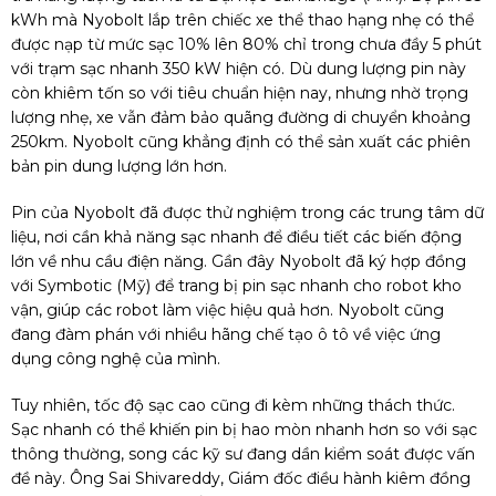
kWh mà Nyobolt lắp trên chiếc xe thể thao hạng nhẹ có thể
được nạp từ mức sạc 10% lên 80% chỉ trong chưa đầy 5 phút
với trạm sạc nhanh 350 kW hiện có. Dù dung lượng pin này
còn khiêm tốn so với tiêu chuẩn hiện nay, nhưng nhờ trọng
lượng nhẹ, xe vẫn đảm bảo quãng đường di chuyển khoảng
250km. Nyobolt cũng khẳng định có thể sản xuất các phiên
bản pin dung lượng lớn hơn.
Pin của Nyobolt đã được thử nghiệm trong các trung tâm dữ
liệu, nơi cần khả năng sạc nhanh để điều tiết các biến động
lớn về nhu cầu điện năng. Gần đây Nyobolt đã ký hợp đồng
với Symbotic (Mỹ) để trang bị pin sạc nhanh cho robot kho
vận, giúp các robot làm việc hiệu quả hơn. Nyobolt cũng
đang đàm phán với nhiều hãng chế tạo ô tô về việc ứng
dụng công nghệ của mình.
Tuy nhiên, tốc độ sạc cao cũng đi kèm những thách thức.
Sạc nhanh có thể khiến pin bị hao mòn nhanh hơn so với sạc
thông thường, song các kỹ sư đang dần kiểm soát được vấn
đề này. Ông Sai Shivareddy, Giám đốc điều hành kiêm đồng