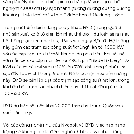
sáng lập Nyobolt cho biết, pin của hãng đã vượt qua thử
nghiệm 4.000 chu kỳ sạc nhanh (tương đương quãng đường
khoảng 1 triệu km) mà vẫn giữ được hơn 80% dung lượng.
Trong một diễn biến đáng chú ý khác, BYD (Trung Quốc) -
nhà sản xuất xe ô tô điện lớn nhất thế giới - dự kiến sẽ ra mắt
hệ thống sạc siêu nhanh tại Paris vào ngày 8/4 tới. Hệ thống
này gồm các trạm sạc công suất "khủng" lên tới 1.500 kW,
với các cáp sạc treo từ một khung lớn phía trên. Khi kết nối
với mẫu xe cao cấp mới Denza Z9GT, pin “Blade Battery” 122
kWh của xe có thể sạc từ 10% lên 70% chỉ trong 5 phút, và
sạc đầy 100% chỉ trong 9 phút. Để thực hiện hóa tiềm năng
này, BYD sẽ cần lắp đặt các trạm sạc công suất rất lớn, trong
khi hầu hết trạm sạc nhanh hiện nay chỉ hoạt động ở mức
100–350 kW.
BYD dự kiến sẽ triển khai 20.000 trạm tại Trung Quốc vào
cuối năm nay.
Với các công nghệ như của Nyobolt và BYD, việc nạp năng
lượng sẽ không còn là điểm nghẽn. Chỉ sau vài phút dừng