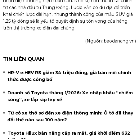
nhận diện thương hiệu toàn cầu. Nhờ sự hậu thuẫn tài chính
từ các nhà đầu tư Trung Đông, Lucid vẫn có dư địa để triển
khai chiến lược dài hạn, nhưng thành công của mẫu SUV giá
1,25 tỷ đồng sẽ là yếu tố quyết định sự tồn vong của hãng
trên thị trường xe điện đại chúng.
(Nguồn:
baodanang.vn
)
TIN LIÊN QUAN
HR-V e:HEV RS giảm 34 triệu đồng, giá bán mới chính
thức được công bố
Doanh số Toyota tháng 1/2026: Xe nhập khẩu “chiếm
sóng”, xe lắp ráp lép vế
Từ cỗ xe thô sơ đến xe điện thông minh: Ô tô đã thay
đổi thế nào sau 100 năm?
Toyota Hilux bản nâng cấp ra mắt, giá khởi điểm 632