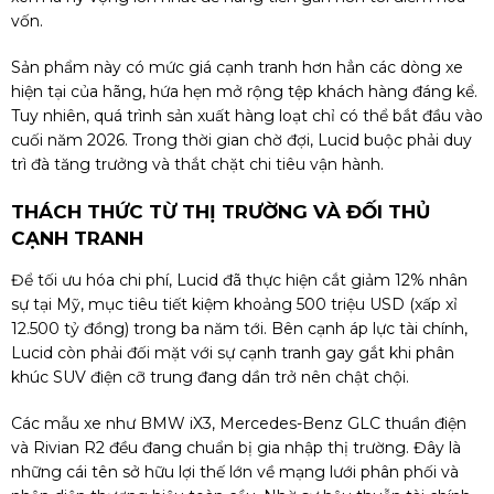
vốn.
Sản phẩm này có mức giá cạnh tranh hơn hẳn các dòng xe
hiện tại của hãng, hứa hẹn mở rộng tệp khách hàng đáng kể.
Tuy nhiên, quá trình sản xuất hàng loạt chỉ có thể bắt đầu vào
cuối năm 2026. Trong thời gian chờ đợi, Lucid buộc phải duy
trì đà tăng trưởng và thắt chặt chi tiêu vận hành.
THÁCH THỨC TỪ THỊ TRƯỜNG VÀ ĐỐI THỦ
CẠNH TRANH
Để tối ưu hóa chi phí, Lucid đã thực hiện cắt giảm 12% nhân
sự tại Mỹ, mục tiêu tiết kiệm khoảng 500 triệu USD (xấp xỉ
12.500 tỷ đồng) trong ba năm tới. Bên cạnh áp lực tài chính,
Lucid còn phải đối mặt với sự cạnh tranh gay gắt khi phân
khúc SUV điện cỡ trung đang dần trở nên chật chội.
Các mẫu xe như BMW iX3, Mercedes-Benz GLC thuần điện
và Rivian R2 đều đang chuẩn bị gia nhập thị trường. Đây là
những cái tên sở hữu lợi thế lớn về mạng lưới phân phối và