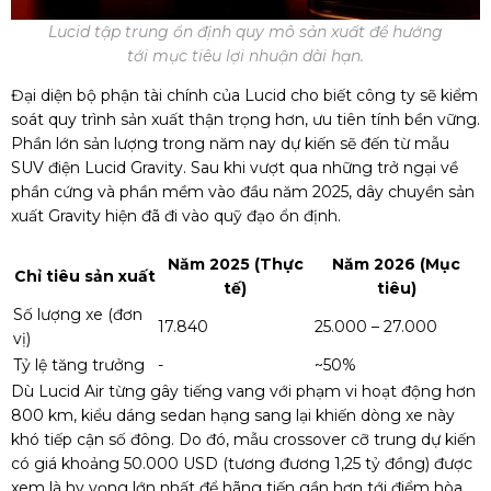
Lucid tập trung ổn định quy mô sản xuất để hướng
tới mục tiêu lợi nhuận dài hạn.
Đại diện bộ phận tài chính của Lucid cho biết công ty sẽ kiểm
soát quy trình sản xuất thận trọng hơn, ưu tiên tính bền vững.
Phần lớn sản lượng trong năm nay dự kiến sẽ đến từ mẫu
SUV điện Lucid Gravity. Sau khi vượt qua những trở ngại về
phần cứng và phần mềm vào đầu năm 2025, dây chuyền sản
xuất Gravity hiện đã đi vào quỹ đạo ổn định.
Năm 2025 (Thực
Năm 2026 (Mục
Chỉ tiêu sản xuất
tế)
tiêu)
Số lượng xe (đơn
17.840
25.000 – 27.000
vị)
Tỷ lệ tăng trưởng
-
~50%
Dù Lucid Air từng gây tiếng vang với phạm vi hoạt động hơn
800 km, kiểu dáng sedan hạng sang lại khiến dòng xe này
khó tiếp cận số đông. Do đó, mẫu crossover cỡ trung dự kiến
có giá khoảng 50.000 USD (tương đương 1,25 tỷ đồng) được
xem là hy vọng lớn nhất để hãng tiến gần hơn tới điểm hòa