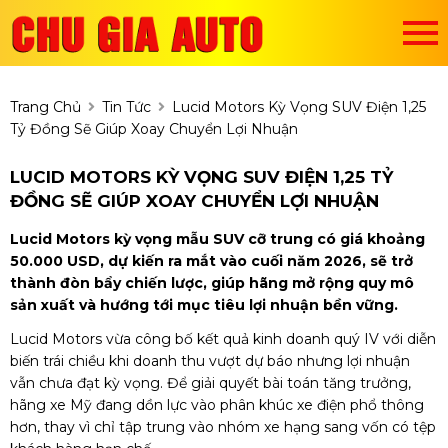
Trang Chủ
Tin Tức
Lucid Motors Kỳ Vọng SUV Điện 1,25
Tỷ Đồng Sẽ Giúp Xoay Chuyển Lợi Nhuận
LUCID MOTORS KỲ VỌNG SUV ĐIỆN 1,25 TỶ
ĐỒNG SẼ GIÚP XOAY CHUYỂN LỢI NHUẬN
Lucid Motors kỳ vọng mẫu SUV cỡ trung có giá khoảng
50.000 USD, dự kiến ra mắt vào cuối năm 2026, sẽ trở
thành đòn bẩy chiến lược, giúp hãng mở rộng quy mô
sản xuất và hướng tới mục tiêu lợi nhuận bền vững.
Lucid Motors vừa công bố kết quả kinh doanh quý IV với diễn
biến trái chiều khi doanh thu vượt dự báo nhưng lợi nhuận
vẫn chưa đạt kỳ vọng. Để giải quyết bài toán tăng trưởng,
hãng xe Mỹ đang dồn lực vào phân khúc xe điện phổ thông
hơn, thay vì chỉ tập trung vào nhóm xe hạng sang vốn có tệp