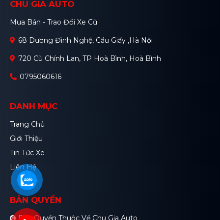
CHU GIA AUTO
Mua Bán - Trao Đổi Xe Cũ
68 Dương Đình Nghệ, Cầu Giấy ,Hà Nội
720 Cù Chính Lan, TP Hoà Bình, Hoà Bình
0795060616
DANH MỤC
Trang Chủ
Giới Thiệu
Tin Tức Xe
Liên Hệ
BẢN QUYỀN
Bản Quyền Thuộc Về Chu Gia Auto