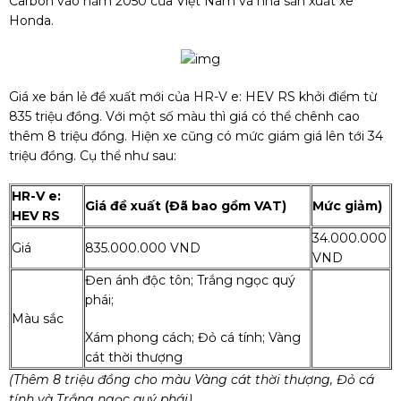
Carbon vào năm 2050 của Việt Nam và nhà sản xuất xe
Honda.
Giá xe bán lẻ đề xuất mới của HR-V e: HEV RS khởi điểm từ
835 triệu đồng. Với một số màu thì giá có thể chênh cao
thêm 8 triệu đồng. Hiện xe cũng có mức giám giá lên tới 34
triệu đồng. Cụ thể như sau:
HR-V e:
Giá đề xuất (Đã bao gồm VAT)
Mức giảm)
HEV RS
34.000.000
Giá
835.000.000 VND
VND
Đen ánh độc tôn; Trắng ngọc quý
phái;
Màu sắc
Xám phong cách; Đỏ cá tính; Vàng
cát thời thượng
(Thêm 8 triệu đồng cho màu Vàng cát thời thượng, Đỏ cá
tính và Trắng ngọc quý phái)