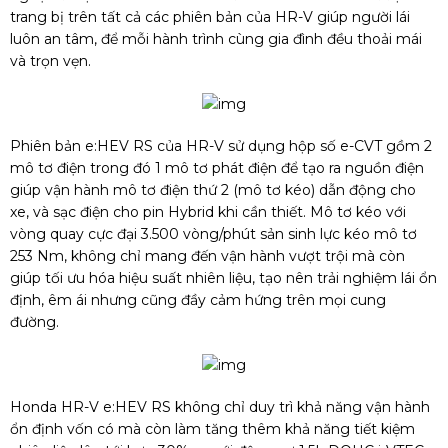
trang bị trên tất cả các phiên bản của HR-V giúp người lái
luôn an tâm, để mỗi hành trình cùng gia đình đều thoải mái
và trọn vẹn.
Phiên bản e:HEV RS của HR-V sử dụng hộp số e-CVT gồm 2
mô tơ điện trong đó 1 mô tơ phát điện để tạo ra nguồn điện
giúp vận hành mô tơ điện thứ 2 (mô tơ kéo) dẫn động cho
xe, và sạc điện cho pin Hybrid khi cần thiết. Mô tơ kéo với
vòng quay cực đại 3.500 vòng/phút sản sinh lực kéo mô tơ
253 Nm, không chỉ mang đến vận hành vượt trội mà còn
giúp tối ưu hóa hiệu suất nhiên liệu, tạo nên trải nghiệm lái ổn
định, êm ái nhưng cũng đầy cảm hứng trên mọi cung
đường.
Honda HR-V e:HEV RS không chỉ duy trì khả năng vận hành
ổn định vốn có mà còn làm tăng thêm khả năng tiết kiệm