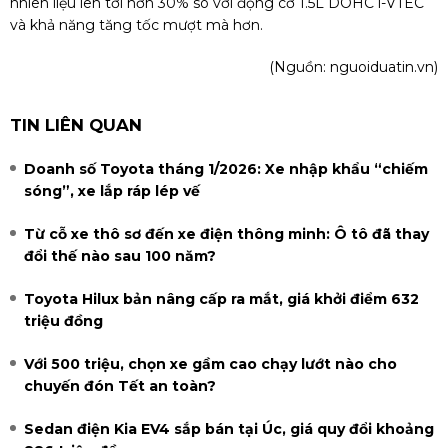
nhiên liệu lên tới hơn 30% so với động cơ 1.5L DOHC i-VTEC
và khả năng tăng tốc mượt mà hơn.
(Nguồn:
nguoiduatin.vn
)
TIN LIÊN QUAN
Doanh số Toyota tháng 1/2026: Xe nhập khẩu “chiếm
sóng”, xe lắp ráp lép vế
Từ cỗ xe thô sơ đến xe điện thông minh: Ô tô đã thay
đổi thế nào sau 100 năm?
Toyota Hilux bản nâng cấp ra mắt, giá khởi điểm 632
triệu đồng
Với 500 triệu, chọn xe gầm cao chạy lướt nào cho
chuyến đón Tết an toàn?
Sedan điện Kia EV4 sắp bán tại Úc, giá quy đổi khoảng