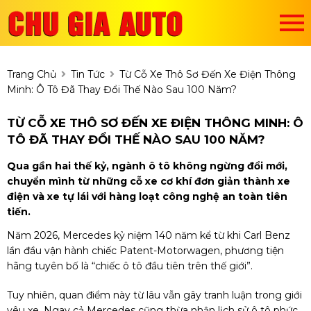
Trang Chủ
Tin Tức
Từ Cỗ Xe Thô Sơ Đến Xe Điện Thông
Minh: Ô Tô Đã Thay Đổi Thế Nào Sau 100 Năm?
TỪ CỖ XE THÔ SƠ ĐẾN XE ĐIỆN THÔNG MINH: Ô
TÔ ĐÃ THAY ĐỔI THẾ NÀO SAU 100 NĂM?
Qua gần hai thế kỷ, ngành ô tô không ngừng đổi mới,
chuyển mình từ những cỗ xe cơ khí đơn giản thành xe
điện và xe tự lái với hàng loạt công nghệ an toàn tiên
tiến.
Năm 2026, Mercedes kỷ niệm 140 năm kể từ khi Carl Benz
lần đầu vận hành chiếc Patent-Motorwagen, phương tiện
hãng tuyên bố là “chiếc ô tô đầu tiên trên thế giới”.
Tuy nhiên, quan điểm này từ lâu vẫn gây tranh luận trong giới
yêu xe. Ngay cả Mercedes cũng thừa nhận lịch sử ô tô phức