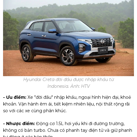
Hyundai Creta đời đầu được nhập khẩu từ
Indonesia. Ảnh: HTV
- Ưu điểm:
Xe "đời đầu" nhập khẩu, ngoại hình hiện đại, khoẻ
khoắn. Vận hành êm ái, tiết kiệm nhiên liệu, nội thất rộng rãi
so với các xe cùng phân khúc.
- Nhược điểm:
Động cơ 1.5L hơi yếu khi đi đường trường,
không có bản turbo. Chưa có phanh tay điện tử và giữ phanh
tự động ở các bản thấp.