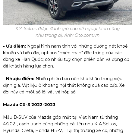
KIA Seltos được đánh giá cao về ngoại hình cũng
như trang bị. Ảnh: Oto.com.vn
- Ưu điểm:
Ngoại hình nam tính với những đường nét khoẻ
khoắn và hiện đại, options "miên man" đặc trưng của các
dòng xe Hàn Quốc; có nhiều tuỳ chọn phiên bản và động cơ
để khách hàng lựa chọn.
- Nhược điểm:
Nhiều phiên bản nên khó khăn trong việc
định giá. Vật liệu ở khoang nội thất không quá cao cấp. Xe
đời này có một số lỗi vặt về hộp số.
Mazda CX-3 2022-2023
Mẫu B-SUV của Mazda góp mặt tại Việt Nam từ tháng
4/2021, cạnh tranh cùng những cái tên như KIA Seltos,
Hyundai Creta, Honda HR-V,... Tại thị trường xe cũ, những