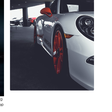
ng
đạp