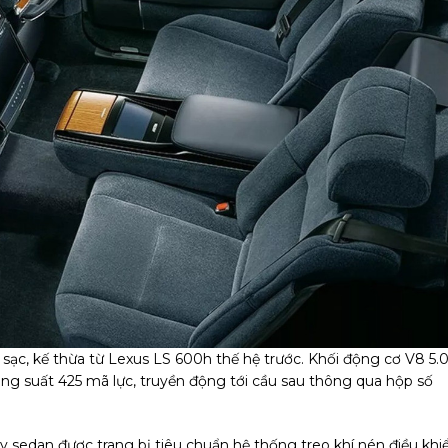
sạc, kế thừa từ Lexus LS 600h thế hệ trước. Khối động cơ V8 5.
ng suất 425 mã lực, truyền động tới cầu sau thông qua hộp số
y sedan được trang bị tiêu chuẩn hệ thống treo khí nén điều khi