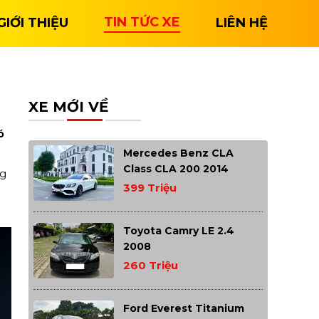
TIN TỨC XE
GIỚI THIỆU
LIÊN HỆ
XE MỚI VỀ
ó
Mercedes Benz CLA
Class CLA 200 2014
ng
399 Triệu
Toyota Camry LE 2.4
2008
260 Triệu
Ford Everest Titanium