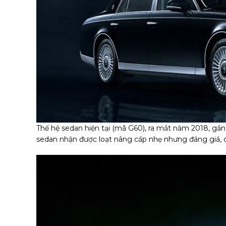
Thế hệ sedan hiện tại (mã G60), ra mắt năm 2018, gầ
sedan nhận được loạt nâng cấp nhẹ nhưng đáng giá, 