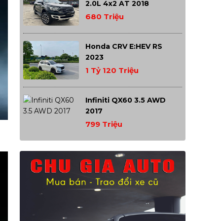
2.0L 4x2 AT 2018
680 Triệu
Honda CRV E:HEV RS
2023
1 Tỷ 120 Triệu
Infiniti QX60 3.5 AWD
2017
799 Triệu