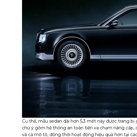
Cụ thể, mẫu sedan dài hơn 5,3 mét này được trang b
chú ý gồm hệ thống an toàn tiền va chạm nâng cấp, có
và cả mô tô, đồng thời hoạt động hiệu quả hơn tại các 