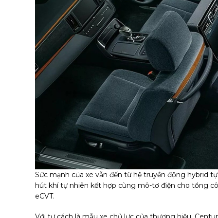
Sức mạnh của xe vẫn đến từ hệ truyền động hybrid tự 
hút khí tự nhiên kết hợp cùng mô-tơ điện cho tổng cô
eCVT.
Với tư cách là mẫu xe chủ lực của thương hiệu, Centur