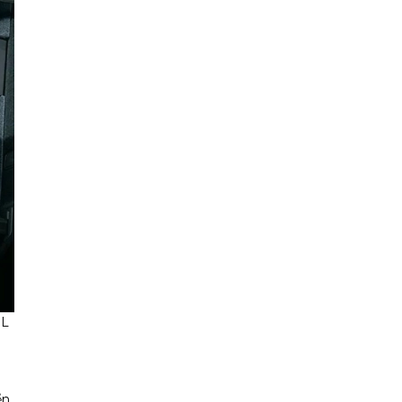
0L
ển