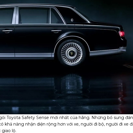
ị gói Toyota Safety Sense mới nhất của hãng. Những bổ sung đá
 khả năng nhận diện rộng hơn với xe, người đi bộ, người đi xe 
giao lộ.