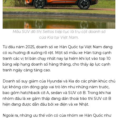
Mẫu SUV đô thị Seltos tiếp tục là trụ cột doanh số
của Kia tại Việt Nam.
Từ đầu năm 2025, doanh số xe Hàn Quốc tại Việt Nam đang
có xu hướng đi xuống rõ rệt. Một số mẫu xe Hàn từng cạnh
tranh các vị trí bán chạy nhất nay lại hiếm khi lọt vào top 10
bảng xếp hạng doanh số hàng tháng, cho thấy áp lực cạnh
tranh ngày càng tăng cao.
Doanh số suy giảm của Hyundai và Kia do các phân khúc chủ
lực không còn đóng góp vai trò lớn như những năm trước,
bao gồm hatchback cỡ A, sedan và SUV cỡ B. Trong khi hai
nhóm đầu là xe gầm thấp đang dần thoái trào thì SUV cỡ B
hiện đang được dẫn đầu bởi xe điện và xe Nhật.
Ngoài ra, những ưu thế vốn có của nhóm xe Hàn Quốc như