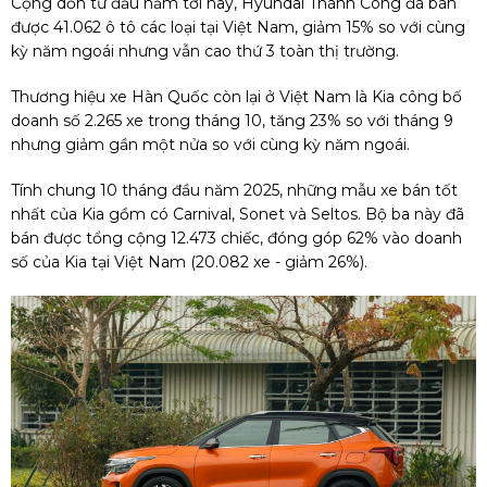
Cộng dồn từ đầu năm tới nay, Hyundai Thành Công đã bán
được 41.062 ô tô các loại tại Việt Nam, giảm 15% so với cùng
kỳ năm ngoái nhưng vẫn cao thứ 3 toàn thị trường.
Thương hiệu xe Hàn Quốc còn lại ở Việt Nam là Kia công bố
doanh số 2.265 xe trong tháng 10, tăng 23% so với tháng 9
nhưng giảm gần một nửa so với cùng kỳ năm ngoái.
Tính chung 10 tháng đầu năm 2025, những mẫu xe bán tốt
nhất của Kia gồm có Carnival, Sonet và Seltos. Bộ ba này đã
bán được tổng cộng 12.473 chiếc, đóng góp 62% vào doanh
số của Kia tại Việt Nam (20.082 xe - giảm 26%).