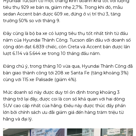
Hyundai Tucson có một tháng kinh doanh khá tốt với lượng
tiêu thụ 929 xe bán ra, giảm nhẹ 2,7%. Trong khi đó, mẫu
sedan Accent bán được 609 xe, đứng ở vị trí thứ 3, tăng
trưởng 50% so với tháng 9.
Đây cũng là bộ ba xe có lượng tiêu thụ tốt nhất tính từ đầu
năm của Hyundai Thành Công. Tucson dẫn đầu với doanh số
cộng dồn đạt 6.839 chiếc, còn Creta và Accent bán được lần
lượt 6.114 và 5.644 xe trong 10 tháng đầu năm.
Đáng chú ý, trong tháng 10 vừa qua, Hyundai Thành Công đã
bàn giao thành công tới 208 xe Santa Fe (tăng khoảng 3%)
cùng với 115 xe Palisade (giảm 4%).
Mức doanh số này được duy trì ổn định trong khoảng 3
tháng trở lại đây, được coi là con số khả quan với hai dòng
SUV cao cấp nhất của hãng. Điều này được thúc đẩy phần
lớn bởi chính sách ưu đãi giảm giá đến hàng trăm triệu từ
hãng và đại lý.