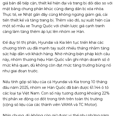
giá bán dễ tiếp cận, thiết kế hiện đại và trang bị dồi dào so với
mặt bằng chung phân khúc cũng đang dần bị xóa nhòa.
Thực tế, xe Nhật gần đây cũng không ngừng giảm giá, cải
tiến thiết kế và tăng trang bị. Thêm vào đó, sự xuất hiện của
một số mẫu xe Trung Quốc với chiến lược giá cạnh tranh
càng làm tăng thêm áp lực lên nhóm xe Hàn.
Để duy trì thị phần, Hyundai và Kia liên tục triển khai các
chương trình ưu đãi mạnh tay suốt nhiều tháng nhằm tăng
sức hấp dẫn với khách hàng. Nhờ những biện pháp kích cầu
này, nhóm thương hiệu Hàn Quốc vẫn ghi nhận doanh số ở
mức khả quan, dù không còn đạt mức tăng trưởng bùng nổ
như giai đoạn trước.
Nếu tính gộp số liệu của cả Hyundai và Kia trong 10 tháng
đầu năm 2025, nhóm xe Hàn Quốc đã bán được 61.144 ô tô
các loại tại Việt Nam. Con số này tương đương khoảng 22%
thị phần xe động cơ đốt trong tính trên toàn thị trường
(cộng số liệu của các thành viên VAMA và TC Motor).
Nhìn chung, dù không còn giữ được vị thế như những năm