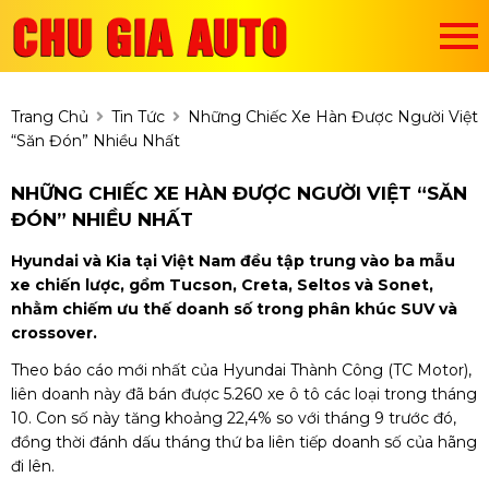
Trang Chủ
Tin Tức
Những Chiếc Xe Hàn Được Người Việt
“săn Đón” Nhiều Nhất
NHỮNG CHIẾC XE HÀN ĐƯỢC NGƯỜI VIỆT “SĂN
ĐÓN” NHIỀU NHẤT
Hyundai và Kia tại Việt Nam đều tập trung vào ba mẫu
xe chiến lược, gồm Tucson, Creta, Seltos và Sonet,
nhằm chiếm ưu thế doanh số trong phân khúc SUV và
crossover.
Theo báo cáo mới nhất của Hyundai Thành Công (TC Motor),
liên doanh này đã bán được 5.260 xe ô tô các loại trong tháng
10. Con số này tăng khoảng 22,4% so với tháng 9 trước đó,
đồng thời đánh dấu tháng thứ ba liên tiếp doanh số của hãng
đi lên.