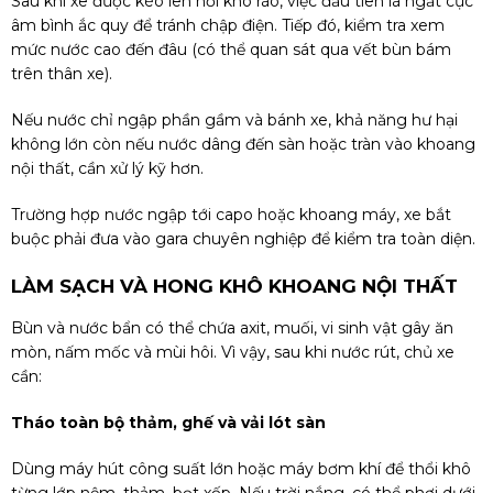
Sau khi xe được kéo lên nơi khô ráo, việc đầu tiên là ngắt cực
âm bình ắc quy để tránh chập điện. Tiếp đó, kiểm tra xem
mức nước cao đến đâu (có thể quan sát qua vết bùn bám
trên thân xe).
Nếu nước chỉ ngập phần gầm và bánh xe, khả năng hư hại
không lớn còn nếu nước dâng đến sàn hoặc tràn vào khoang
nội thất, cần xử lý kỹ hơn.
Trường hợp nước ngập tới capo hoặc khoang máy, xe bắt
buộc phải đưa vào gara chuyên nghiệp để kiểm tra toàn diện.
LÀM SẠCH VÀ HONG KHÔ KHOANG NỘI THẤT
Bùn và nước bẩn có thể chứa axit, muối, vi sinh vật gây ăn
mòn, nấm mốc và mùi hôi. Vì vậy, sau khi nước rút, chủ xe
cần:
Tháo toàn bộ thảm, ghế và vải lót sàn
Dùng máy hút công suất lớn hoặc máy bơm khí để thổi khô