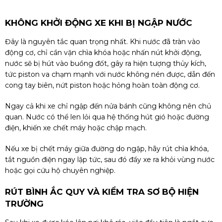
KHÔNG KHỞI ĐỘNG XE KHI BỊ NGẬP NƯỚC
Đây là nguyên tắc quan trọng nhất. Khi nước đã tràn vào
động cơ, chỉ cần vặn chìa khóa hoặc nhấn nút khởi động,
nước sẽ bị hút vào buồng đốt, gây ra hiện tượng thủy kích,
tức piston va chạm mạnh với nước không nén được, dẫn đến
cong tay biên, nứt piston hoặc hỏng hoàn toàn động cơ.
Ngay cả khi xe chỉ ngập đến nửa bánh cũng không nên chủ
quan. Nước có thể len lỏi qua hệ thống hút gió hoặc đường
điện, khiến xe chết máy hoặc chập mạch.
Nếu xe bị chết máy giữa đường do ngập, hãy rút chìa khóa,
tắt nguồn điện ngay lập tức, sau đó đẩy xe ra khỏi vùng nước
hoặc gọi cứu hộ chuyên nghiệp.
RÚT BÌNH ẮC QUY VÀ KIỂM TRA SƠ BỘ HIỆN
TRƯỜNG