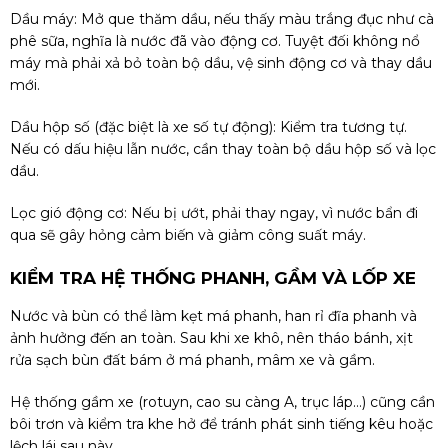
Dầu máy: Mở que thăm dầu, nếu thấy màu trắng đục như cà
phê sữa, nghĩa là nước đã vào động cơ. Tuyệt đối không nổ
máy mà phải xả bỏ toàn bộ dầu, vệ sinh động cơ và thay dầu
mới.
Dầu hộp số (đặc biệt là xe số tự động): Kiểm tra tương tự.
Nếu có dấu hiệu lẫn nước, cần thay toàn bộ dầu hộp số và lọc
dầu.
Lọc gió động cơ: Nếu bị ướt, phải thay ngay, vì nước bẩn đi
qua sẽ gây hỏng cảm biến và giảm công suất máy.
KIỂM TRA HỆ THỐNG PHANH, GẦM VÀ LỐP XE
Nước và bùn có thể làm kẹt má phanh, han rỉ đĩa phanh và
ảnh hưởng đến an toàn. Sau khi xe khô, nên tháo bánh, xịt
rửa sạch bùn đất bám ở má phanh, mâm xe và gầm.
Hệ thống gầm xe (rotuyn, cao su càng A, trục láp…) cũng cần
bôi trơn và kiểm tra khe hở để tránh phát sinh tiếng kêu hoặc
lệch lái sau này.