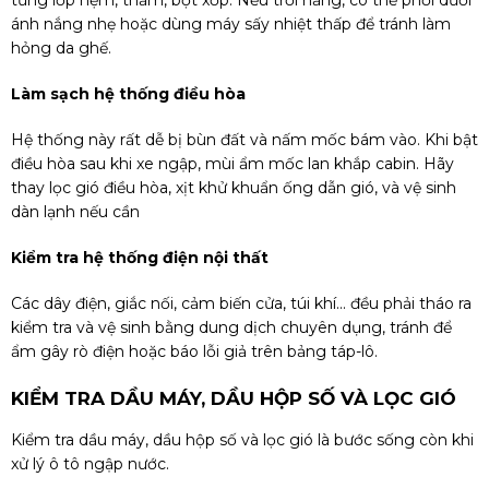
từng lớp nệm, thảm, bọt xốp. Nếu trời nắng, có thể phơi dưới
ánh nắng nhẹ hoặc dùng máy sấy nhiệt thấp để tránh làm
hỏng da ghế.
Làm sạch hệ thống điều hòa
Hệ thống này rất dễ bị bùn đất và nấm mốc bám vào. Khi bật
điều hòa sau khi xe ngập, mùi ẩm mốc lan khắp cabin. Hãy
thay lọc gió điều hòa, xịt khử khuẩn ống dẫn gió, và vệ sinh
dàn lạnh nếu cần
Kiểm tra hệ thống điện nội thất
Các dây điện, giắc nối, cảm biến cửa, túi khí... đều phải tháo ra
kiểm tra và vệ sinh bằng dung dịch chuyên dụng, tránh để
ẩm gây rò điện hoặc báo lỗi giả trên bảng táp-lô.
KIỂM TRA DẦU MÁY, DẦU HỘP SỐ VÀ LỌC GIÓ
Kiểm tra dầu máy, dầu hộp số và lọc gió là bước sống còn khi
xử lý ô tô ngập nước.