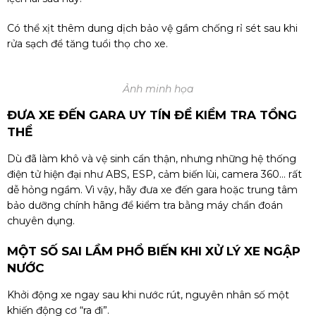
Có thể xịt thêm dung dịch bảo vệ gầm chống rỉ sét sau khi
rửa sạch để tăng tuổi thọ cho xe.
Ảnh minh họa
ĐƯA XE ĐẾN GARA UY TÍN ĐỂ KIỂM TRA TỔNG
THỂ
Dù đã làm khô và vệ sinh cẩn thận, nhưng những hệ thống
điện tử hiện đại như ABS, ESP, cảm biến lùi, camera 360… rất
dễ hỏng ngầm. Vì vậy, hãy đưa xe đến gara hoặc trung tâm
bảo dưỡng chính hãng để kiểm tra bằng máy chẩn đoán
chuyên dụng.
MỘT SỐ SAI LẦM PHỔ BIẾN KHI XỬ LÝ XE NGẬP
NƯỚC
Khởi động xe ngay sau khi nước rút, nguyên nhân số một
khiến động cơ “ra đi”.