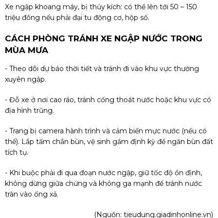
Xe ngập khoang máy, bị thủy kích: có thể lên tới 50 – 150
triệu đồng nếu phải đại tu động cơ, hộp số.
CÁCH PHÒNG TRÁNH XE NGẬP NƯỚC TRONG
MÙA MƯA
- Theo dõi dự báo thời tiết và tránh đi vào khu vực thường
xuyên ngập.
- Đỗ xe ở nơi cao ráo, tránh cống thoát nước hoặc khu vực có
địa hình trũng.
- Trang bị camera hành trình và cảm biến mực nước (nếu có
thể). Lắp tấm chắn bùn, vệ sinh gầm định kỳ để ngăn bùn đất
tích tụ.
- Khi buộc phải đi qua đoạn nước ngập, giữ tốc độ ổn định,
không dừng giữa chừng và không ga mạnh để tránh nước
tràn vào ống xả.
(Nguồn:
tieudung.giadinhonline.vn
)