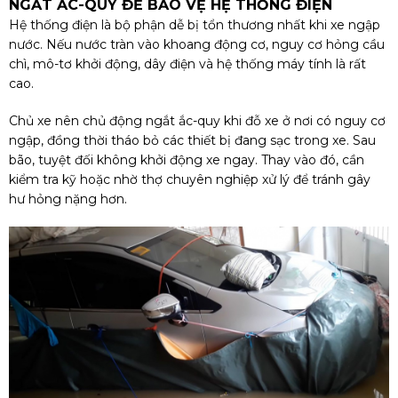
NGẮT ẮC-QUY ĐỂ BẢO VỆ HỆ THỐNG ĐIỆN
Hệ thống điện là bộ phận dễ bị tổn thương nhất khi xe ngập
nước. Nếu nước tràn vào khoang động cơ, nguy cơ hỏng cầu
chì, mô-tơ khởi động, dây điện và hệ thống máy tính là rất
cao.
Chủ xe nên chủ động ngắt ắc-quy khi đỗ xe ở nơi có nguy cơ
ngập, đồng thời tháo bỏ các thiết bị đang sạc trong xe. Sau
bão, tuyệt đối không khởi động xe ngay. Thay vào đó, cần
kiểm tra kỹ hoặc nhờ thợ chuyên nghiệp xử lý để tránh gây
hư hỏng nặng hơn.