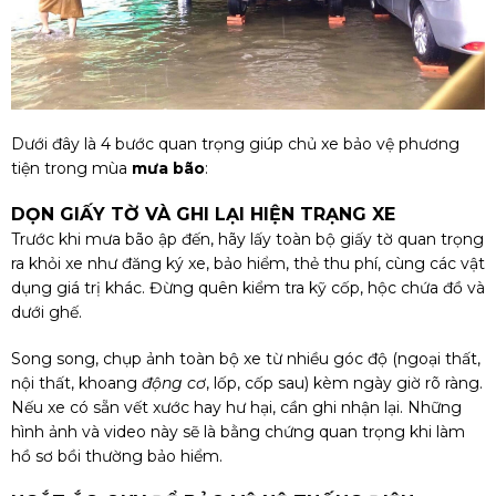
Dưới đây là 4 bước quan trọng giúp chủ xe bảo vệ phương
tiện trong mùa
mưa bão
:
DỌN GIẤY TỜ VÀ GHI LẠI HIỆN TRẠNG XE
Trước khi mưa bão ập đến, hãy lấy toàn bộ giấy tờ quan trọng
ra khỏi xe như đăng ký xe, bảo hiểm, thẻ thu phí, cùng các vật
dụng giá trị khác. Đừng quên kiểm tra kỹ cốp, hộc chứa đồ và
dưới ghế.
Song song, chụp ảnh toàn bộ xe từ nhiều góc độ (ngoại thất,
nội thất, khoang
động cơ
, lốp, cốp sau) kèm ngày giờ rõ ràng.
Nếu xe có sẵn vết xước hay hư hại, cần ghi nhận lại. Những
hình ảnh và video này sẽ là bằng chứng quan trọng khi làm
hồ sơ bồi thường bảo hiểm.