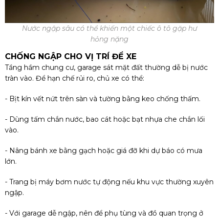
Nước ngập sâu có thể khiến một chiếc ô tô gặp hư
hỏng nặng
CHỐNG NGẬP CHO VỊ TRÍ ĐỂ XE
Tầng hầm chung cư, garage sát mặt đất thường dễ bị nước
tràn vào. Để hạn chế rủi ro, chủ xe có thể:
- Bịt kín vết nứt trên sàn và tường bằng keo chống thấm.
- Dùng tấm chắn nước, bao cát hoặc bạt nhựa che chắn lối
vào.
- Nâng bánh xe bằng gạch hoặc giá đỡ khi dự báo có mưa
lớn.
- Trang bị máy bơm nước tự động nếu khu vực thường xuyên
ngập.
- Với garage dễ ngập, nên để phụ tùng và đồ quan trọng ở