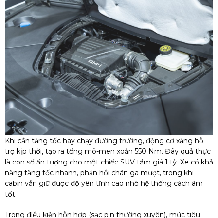
Khi cần tăng tốc hay chạy đường trường, động cơ xăng hỗ
trợ kịp thời, tạo ra tổng mô-men xoắn 550 Nm. Đây quả thực
là con số ấn tượng cho một chiếc SUV tầm giá 1 tỷ. Xe có khả
năng tăng tốc nhanh, phản hồi chân ga mượt, trong khi
cabin vẫn giữ được độ yên tĩnh cao nhờ hệ thống cách âm
tốt.
Trong điều kiện hỗn hợp (sạc pin thường xuyên), mức tiêu