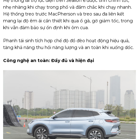
Hệ thống lái trợ lực điện trên Sealion 6 được tinh chỉnh tốt,
nhẹ nhàng khi chạy trong phố và đầm chắc khi chạy nhanh.
Hệ thống treo trước MacPherson và treo sau đa liên kết
mang lại độ êm ái cần thiết khi qua ổ gà, gờ giảm tốc, trong
khi vẫn đảm bảo sự ổn định khi ôm cua.
Phanh tái sinh tích hợp chế độ đổ đèo hoạt động hiệu quả,
tăng khả năng thu hồi năng lượng và an toàn khi xuống dốc.
Công nghệ an toàn: Đầy đủ và hiện đại