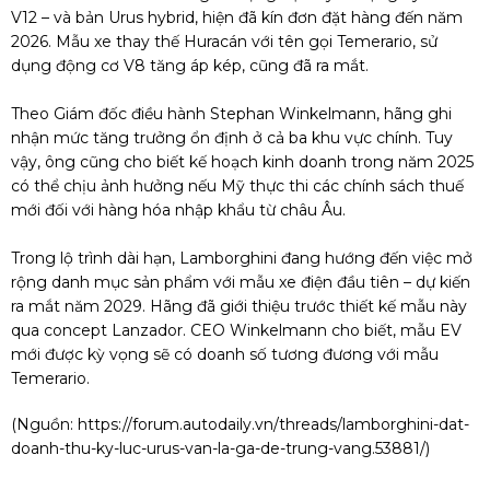
V12 – và bản Urus hybrid, hiện đã kín đơn đặt hàng đến năm
2026. Mẫu xe thay thế Huracán với tên gọi Temerario, sử
dụng động cơ V8 tăng áp kép, cũng đã ra mắt.
Theo Giám đốc điều hành Stephan Winkelmann, hãng ghi
nhận mức tăng trưởng ổn định ở cả ba khu vực chính. Tuy
vậy, ông cũng cho biết kế hoạch kinh doanh trong năm 2025
có thể chịu ảnh hưởng nếu Mỹ thực thi các chính sách thuế
mới đối với hàng hóa nhập khẩu từ châu Âu.
Trong lộ trình dài hạn, Lamborghini đang hướng đến việc mở
rộng danh mục sản phẩm với mẫu xe điện đầu tiên – dự kiến
ra mắt năm 2029. Hãng đã giới thiệu trước thiết kế mẫu này
qua concept Lanzador. CEO Winkelmann cho biết, mẫu EV
mới được kỳ vọng sẽ có doanh số tương đương với mẫu
Temerario.
(Nguồn:
https://forum.autodaily.vn/threads/lamborghini-dat-
doanh-thu-ky-luc-urus-van-la-ga-de-trung-vang.53881/)