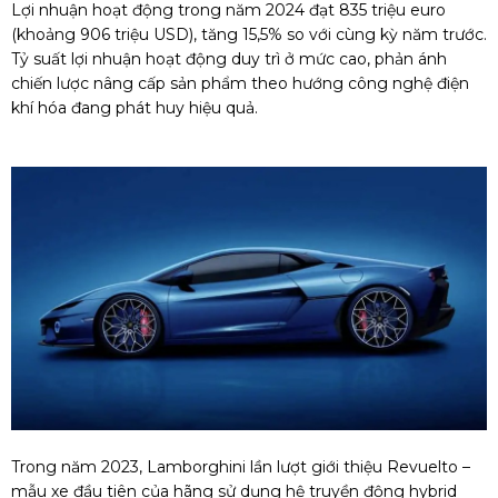
Lợi nhuận hoạt động trong năm 2024 đạt 835 triệu euro
(khoảng 906 triệu USD), tăng 15,5% so với cùng kỳ năm trước.
Tỷ suất lợi nhuận hoạt động duy trì ở mức cao, phản ánh
chiến lược nâng cấp sản phẩm theo hướng công nghệ điện
khí hóa đang phát huy hiệu quả.
Trong năm 2023, Lamborghini lần lượt giới thiệu Revuelto –
mẫu xe đầu tiên của hãng sử dụng hệ truyền động hybrid