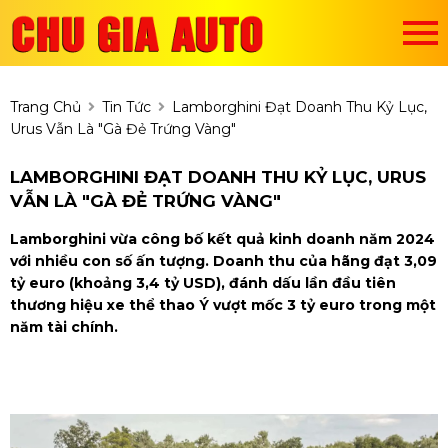
Trang Chủ
Tin Tức
Lamborghini Đạt Doanh Thu Kỷ Lục,
Urus Vẫn Là "gà Đẻ Trứng Vàng"
LAMBORGHINI ĐẠT DOANH THU KỶ LỤC, URUS
VẪN LÀ "GÀ ĐẺ TRỨNG VÀNG"
Lamborghini vừa công bố kết quả kinh doanh năm 2024
với nhiều con số ấn tượng. Doanh thu của hãng đạt 3,09
tỷ euro (khoảng 3,4 tỷ USD), đánh dấu lần đầu tiên
thương hiệu xe thể thao Ý vượt mốc 3 tỷ euro trong một
năm tài chính.