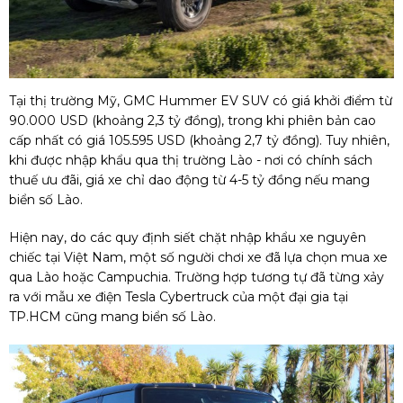
Tại thị trường Mỹ, GMC Hummer EV SUV có giá khởi điểm từ
90.000 USD (khoảng 2,3 tỷ đồng), trong khi phiên bản cao
cấp nhất có giá 105.595 USD (khoảng 2,7 tỷ đồng). Tuy nhiên,
khi được nhập khẩu qua thị trường Lào - nơi có chính sách
thuế ưu đãi, giá xe chỉ dao động từ 4-5 tỷ đồng nếu mang
biển số Lào.
Hiện nay, do các quy định siết chặt nhập khẩu xe nguyên
chiếc tại Việt Nam, một số người chơi xe đã lựa chọn mua xe
qua Lào hoặc Campuchia. Trường hợp tương tự đã từng xảy
ra với mẫu xe điện Tesla Cybertruck của một đại gia tại
TP.HCM cũng mang biển số Lào.