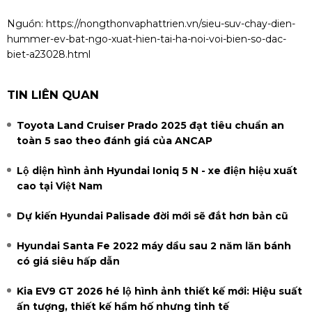
Nguồn:
https://nongthonvaphattrien.vn/sieu-suv-chay-dien-
hummer-ev-bat-ngo-xuat-hien-tai-ha-noi-voi-bien-so-dac-
biet-a23028.html
TIN LIÊN QUAN
Toyota Land Cruiser Prado 2025 đạt tiêu chuẩn an
toàn 5 sao theo đánh giá của ANCAP
Lộ diện hình ảnh Hyundai Ioniq 5 N - xe điện hiệu xuất
cao tại Việt Nam
Dự kiến Hyundai Palisade đời mới sẽ đắt hơn bản cũ
Hyundai Santa Fe 2022 máy dầu sau 2 năm lăn bánh
có giá siêu hấp dẫn
Kia EV9 GT 2026 hé lộ hình ảnh thiết kế mới: Hiệu suất
ấn tượng, thiết kế hầm hố nhưng tinh tế