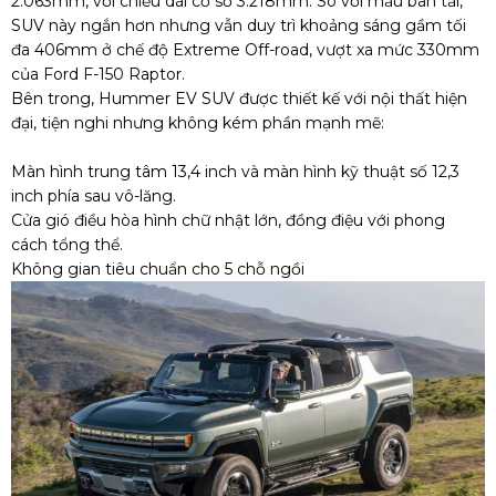
2.063mm, với chiều dài cơ sở 3.218mm. So với mẫu bán tải,
SUV này ngắn hơn nhưng vẫn duy trì khoảng sáng gầm tối
đa 406mm ở chế độ Extreme Off-road, vượt xa mức 330mm
của Ford F-150 Raptor.
Bên trong, Hummer EV SUV được thiết kế với nội thất hiện
đại, tiện nghi nhưng không kém phần mạnh mẽ:
Màn hình trung tâm 13,4 inch và màn hình kỹ thuật số 12,3
inch phía sau vô-lăng.
Cửa gió điều hòa hình chữ nhật lớn, đồng điệu với phong
cách tổng thể.
Không gian tiêu chuẩn cho 5 chỗ ngồi