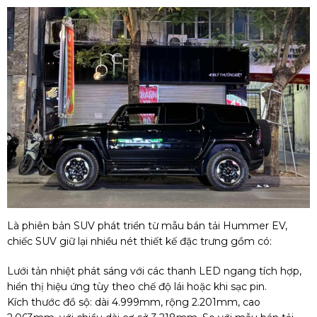
Là phiên bản SUV phát triển từ mẫu bán tải Hummer EV,
chiếc SUV giữ lại nhiều nét thiết kế đặc trưng gồm có:
Lưới tản nhiệt phát sáng với các thanh LED ngang tích hợp,
hiển thị hiệu ứng tùy theo chế độ lái hoặc khi sạc pin.
Kích thước đồ sộ: dài 4.999mm, rộng 2.201mm, cao