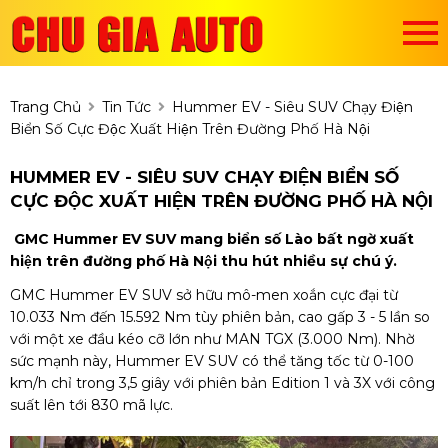
Trang Chủ
Tin Tức
Hummer EV - Siêu SUV Chạy Điện
Biển Số Cực Độc Xuất Hiện Trên Đường Phố Hà Nội
HUMMER EV - SIÊU SUV CHẠY ĐIỆN BIỂN SỐ
CỰC ĐỘC XUẤT HIỆN TRÊN ĐƯỜNG PHỐ HÀ NỘI
GMC Hummer EV SUV mang biển số Lào bất ngờ xuất
hiện trên đường phố Hà Nội thu hút nhiều sự chú ý.
GMC Hummer EV SUV sở hữu mô-men xoắn cực đại từ
10.033 Nm đến 15.592 Nm tùy phiên bản, cao gấp 3 - 5 lần so
với một xe đầu kéo cỡ lớn như MAN TGX (3.000 Nm). Nhờ
sức mạnh này, Hummer EV SUV có thể tăng tốc từ 0-100
km/h chỉ trong 3,5 giây với phiên bản Edition 1 và 3X với công
suất lên tới 830 mã lực.