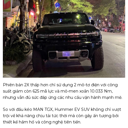
Phiên bản 2X thấp hơn chỉ sử dụng 2 mô-tơ điện với công
suất giảm còn 625 mã lực và mô-men xoắn 10.033 Nm,
nhưng vẫn đủ sức đáp ứng các nhu cầu vận hành mạnh mẽ.
So với đầu kéo MAN TGX, Hummer EV SUV không chỉ vượt
trội về khả năng chịu tải tức thời mà còn gây ấn tượng bởi
thiết kế hầm hố và công nghệ tiên tiến.