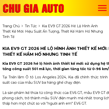
Trang Chủ
Tin Tức
Kia EV9 GT 2026 Hé Lộ Hình Ảnh
Thiết Kế Mới: Hiệu Suất Ấn Tượng, Thiết Kế Hầm Hố Nhưng
Tinh Tế
KIA EV9 GT 2026 HÉ LỘ HÌNH ẢNH THIẾT KẾ MƠ
THIẾT KẾ HẦM HỐ NHƯNG TINH TẾ
Kia EV9 GT 2026 hé lộ hình ảnh thiết kế mới: sử dụng h
tổng công suất 501 mã lực, thời gian tăng tốc từ 0-96 km/
Tại Triển lãm Ô tô Los Angeles 2024, Kia đã chính thức trìn
suất cao của mẫu SUV ba hàng ghế chạy điện.
Là sản phẩm kế thừa từ công thức của EV6 GT, mẫu EV9 GT đư
phong cách, trở thành mẫu SUV điện mạnh mẽ nhất trong lịch
thấp hơn một chút so với "người anh em" EV6 GT.