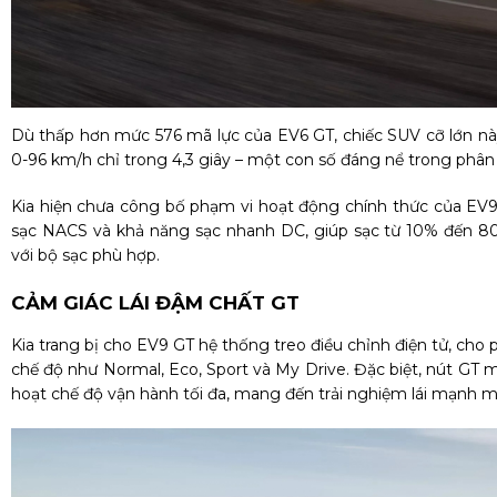
Dù thấp hơn mức 576 mã lực của EV6 GT, chiếc SUV cỡ lớn nà
0-96 km/h chỉ trong 4,3 giây – một con số đáng nể trong phâ
Kia hiện chưa công bố phạm vi hoạt động chính thức của EV9 
sạc NACS và khả năng sạc nhanh DC, giúp sạc từ 10% đến 80
với bộ sạc phù hợp.
CẢM GIÁC LÁI ĐẬM CHẤT GT
Kia trang bị cho EV9 GT hệ thống treo điều chỉnh điện tử, cho p
chế độ như Normal, Eco, Sport và My Drive. Đặc biệt, nút GT m
hoạt chế độ vận hành tối đa, mang đến trải nghiệm lái mạnh m