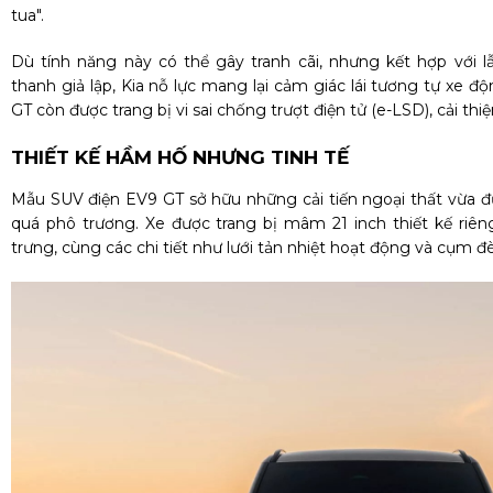
tua".
Dù tính năng này có thể gây tranh cãi, nhưng kết hợp với 
thanh giả lập, Kia nỗ lực mang lại cảm giác lái tương tự xe đ
GT còn được trang bị vi sai chống trượt điện tử (e-LSD), cải th
THIẾT KẾ HẦM HỐ NHƯNG TINH TẾ
Mẫu SUV điện EV9 GT sở hữu những cải tiến ngoại thất vừa 
quá phô trương. Xe được trang bị mâm 21 inch thiết kế riê
trưng, cùng các chi tiết như lưới tản nhiệt hoạt động và cụm đ