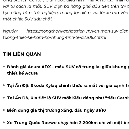
với tư cách là mẫu SUV điện ba hàng ghế đầu tiên trên thị 
tục nâng tầm trải nghiệm, mang lại niềm vui lái xe mà vẫn
một chiếc SUV sáu chỗ".
Nguồn:
https://nongthonvaphattrien.vn/ven-man-suv-dien-
tuong-thiet-ke-ham-ho-nhung-tinh-te-a22062.html
TIN LIÊN QUAN
Đánh giá Acura ADX - mẫu SUV cỡ trung lai giữa khung 
thiết kế Acura
Tại Ấn Độ: Skoda Kylaq chính thức ra mắt với giá cạnh 
Tại Ấn Độ, Kia tiết lộ SUV mới: Kiểu dáng như "tiểu Carn
Biến động giá thị trường xăng, dầu ngày 31/10
Xe Trung Quốc Roewe chạy hơn 2.200km chỉ với một bì