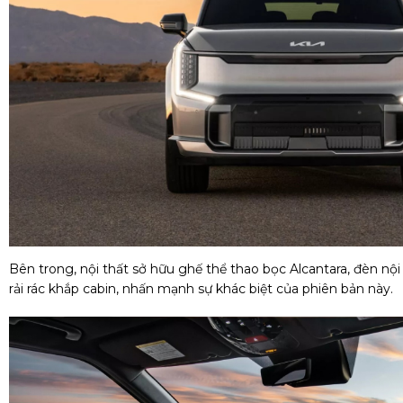
Bên trong, nội thất sở hữu ghế thể thao bọc Alcantara, đèn nộ
rải rác khắp cabin, nhấn mạnh sự khác biệt của phiên bản này.