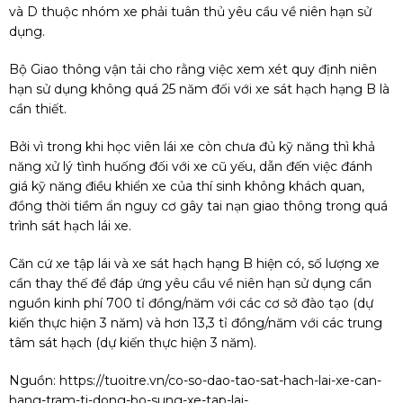
và D thuộc nhóm xe phải tuân thủ yêu cầu về niên hạn sử
dụng.
Bộ Giao thông vận tải cho rằng việc xem xét quy định niên
hạn sử dụng không quá 25 năm đối với xe sát hạch hạng B là
cần thiết.
Bởi vì trong khi học viên lái xe còn chưa đủ kỹ năng thì khả
năng xử lý tình huống đối với xe cũ yếu, dẫn đến việc đánh
giá kỹ năng điều khiển xe của thí sinh không khách quan,
đồng thời tiềm ẩn nguy cơ gây tai nạn giao thông trong quá
trình sát hạch lái xe.
Căn cứ xe tập lái và xe sát hạch hạng B hiện có, số lượng xe
cần thay thế để đáp ứng yêu cầu về niên hạn sử dụng cần
nguồn kinh phí 700 tỉ đồng/năm với các cơ sở đào tạo (dự
kiến thực hiện 3 năm) và hơn 13,3 tỉ đồng/năm với các trung
tâm sát hạch (dự kiến thực hiện 3 năm).
Nguồn:
https://tuoitre.vn/co-so-dao-tao-sat-hach-lai-xe-can-
hang-tram-ti-dong-bo-sung-xe-tap-lai-