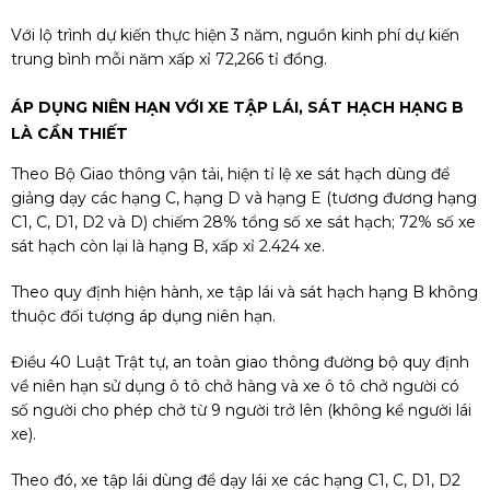
Với lộ trình dự kiến thực hiện 3 năm, nguồn kinh phí dự kiến
trung bình mỗi năm xấp xỉ 72,266 tỉ đồng.
ÁP DỤNG NIÊN HẠN VỚI XE TẬP LÁI, SÁT HẠCH HẠNG B
LÀ CẦN THIẾT
Theo Bộ Giao thông vận tải, hiện tỉ lệ xe sát hạch dùng để
giảng dạy các hạng C, hạng D và hạng E (tương đương hạng
C1, C, D1, D2 và D) chiếm 28% tổng số xe sát hạch; 72% số xe
sát hạch còn lại là hạng B, xấp xỉ 2.424 xe.
Theo quy định hiện hành, xe tập lái và sát hạch hạng B không
thuộc đối tượng áp dụng niên hạn.
Điều 40 Luật Trật tự, an toàn giao thông đường bộ quy định
về niên hạn sử dụng ô tô chở hàng và xe ô tô chở người có
số người cho phép chở từ 9 người trở lên (không kể người lái
xe).
Theo đó, xe tập lái dùng để dạy lái xe các hạng C1, C, D1, D2