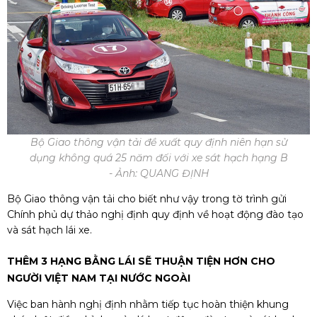
Bộ Giao thông vận tải đề xuất quy định niên hạn sử
dụng không quá 25 năm đối với xe sát hạch hạng B
- Ảnh: QUANG ĐỊNH
Bộ Giao thông vận tải cho biết như vậy trong tờ trình gửi
Chính phủ dự thảo nghị định quy định về hoạt động đào tạo
và sát hạch lái xe.
THÊM 3 HẠNG BẰNG LÁI SẼ THUẬN TIỆN HƠN CHO
NGƯỜI VIỆT NAM TẠI NƯỚC NGOÀI
Việc ban hành nghị định nhằm tiếp tục hoàn thiện khung