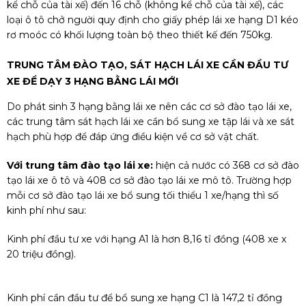
kể chỗ của tài xế) đến 16 chỗ (không kể chỗ của tài xế), các
loại ô tô chở người quy định cho giấy phép lái xe hạng D1 kéo
rơ moóc có khối lượng toàn bộ theo thiết kế đến 750kg.
TRUNG TÂM ĐÀO TẠO, SÁT HẠCH LÁI XE CẦN ĐẦU TƯ
XE ĐỂ DẠY 3 HẠNG BẰNG LÁI MỚI
Do phát sinh 3 hạng bằng lái xe nên các cơ sở đào tạo lái xe,
các trung tâm sát hạch lái xe cần bổ sung xe tập lái và xe sát
hạch phù hợp để đáp ứng điều kiện về cơ sở vật chất.
Với trung tâm đào tạo lái xe:
hiện cả nước có 368 cơ sở đào
tạo lái xe ô tô và 408 cơ sở đào tạo lái xe mô tô. Trường hợp
mỗi cơ sở đào tạo lái xe bổ sung tối thiểu 1 xe/hạng thì số
kinh phí như sau:
Kinh phí đầu tư xe với hạng A1 là hơn 8,16 tỉ đồng (408 xe x
20 triệu đồng).
Kinh phí cần đầu tư để bổ sung xe hạng C1 là 147,2 tỉ đồng