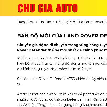
Trang Chủ
Tin Tức
Bản Độ Mới Của Land Rover D
BẢN ĐỘ MỚI CỦA LAND ROVER DE
Chuyên gia độ xe di chuyển trong vùng băng tuyết
Rover Defender thế hệ mới nhất để chinh phục m
Một trong những bản độ ấn tượng nhất của Land Rover
hiện bởi Arctic Trucks - hãng độ, đúng như tên gọi củ
địa hình băng tuyết đầy thách thức tại 2 cực.
Có tên Land Rover Defender AT35, chiếc xe tùy biến 
tại.
Arctic Trucks cho biết họ mất 5 năm để phát triển gó
muốn, người dùng có thể gửi Defender mình đang sở h
(977,3 triệu đồng) - con số ngang bằng khá nhiều xe 