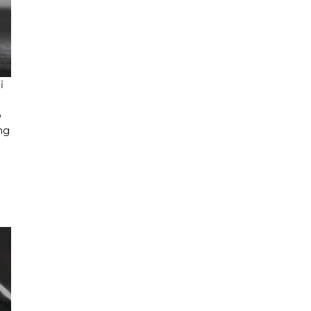
ỉ
p
ng