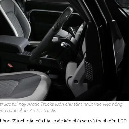
 trước tới nay Arctic Trucks luôn chú tâm nhất vào việc nâng
ận hành. Ảnh: Arctic Trucks
 phòng 35 inch gắn cửa hậu, móc kéo phía sau và thanh đèn LED