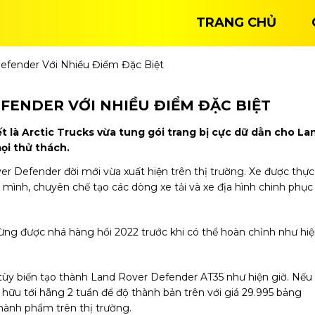
TRANG CHỦ
efender Với Nhiều Điểm Đặc Biệt
FENDER VỚI NHIỀU ĐIỂM ĐẶC BIỆT
 là Arctic Trucks vừa tung gói trang bị cực dữ dằn cho La
ọi thử thách.
 Defender đời mới vừa xuất hiện trên thị trường. Xe được thực
a mình, chuyên chế tạo các dòng xe tải và xe địa hình chinh phục
từng được nhá hàng hồi 2022 trước khi có thể hoàn chỉnh như hi
i tùy biến tạo thành Land Rover Defender AT35 như hiện giờ. Nếu
ữu tới hãng 2 tuần để độ thành bản trên với giá 29.995 bảng
thành phẩm trên thị trường.