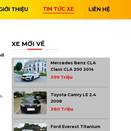
TIN TỨC XE
GIỚI THIỆU
LIÊN HỆ
XE MỚI VỀ
nd
Mercedes Benz CLA
Class CLA 200 2014
399 Triệu
Toyota Camry LE 2.4
ện
2008
260 Triệu
Ford Everest Titanium