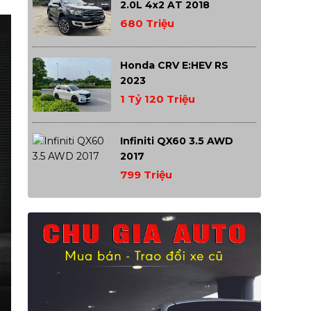
2.0L 4x2 AT 2018
680 Triệu
Honda CRV E:HEV RS
2023
1 Tỷ 120 Triệu
Infiniti QX60 3.5 AWD
2017
799 Triệu