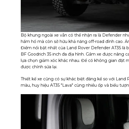
Bộ khung ngoài xe vẫn có thể nhận ra là Defender nh
hầm hố mà còn sở hữu khả năng off-road đỉnh cao. Ản
Điểm nổi bật nhất của Land Rover Defender AT35 là 
BF Goodrich 35 inch đa địa hình. Gầm xe được nâng 
lựa chọn giảm xóc khác nhau. Để có không gian đặt m
được chỉnh sửa lại.
Thiết kế xe cũng có sự khác biệt đáng kể so với Land
màu, huy hiệu AT35 "Lava" cùng nhiều ốp và biểu tượng