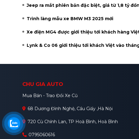
Jeep ra mắt phiên bản đặc biệt, giá từ 1,8 tỷ đồ
Trình làng mẫu xe BMW M3 2025 mới
Xe điện MG4 được giới thiệu tới khách hàng Việ
Lynk & Co 06 giới thiệu tới khách Việt vào thán
CHU GIA AUTO
Mua Bán - Trao Đổi Xe Cũ
68 Dương Đình Nghệ, Cầu Giấy ,Hà Nội
720 Cù Chính Lan, TP Hoà Bình, Hoà Bình
0795060616