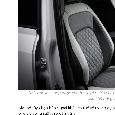
Nội thất xe không được chỉnh sửa gì nhiều vì từ
cao khả năng v
Một số tùy chọn bên ngoài khác có thể kể tới lốp dự
phụ trợ công suất cao gắn trần.