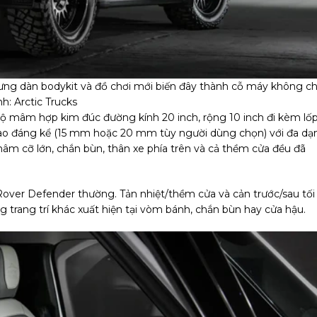
ưng dàn bodykit và đồ chơi mới biến đây thành cỗ máy không ch
h: Arctic Trucks
bộ mâm hợp kim đúc đường kính 20 inch, rộng 10 inch đi kèm lố
cao đáng kể (15 mm hoặc 20 mm tùy người dùng chọn) với đa dạ
âm cỡ lớn, chắn bùn, thân xe phía trên và cả thềm cửa đều đã
 Rover Defender thường. Tản nhiệt/thềm cửa và cản trước/sau tối
 trang trí khác xuất hiện tại vòm bánh, chắn bùn hay cửa hậu.