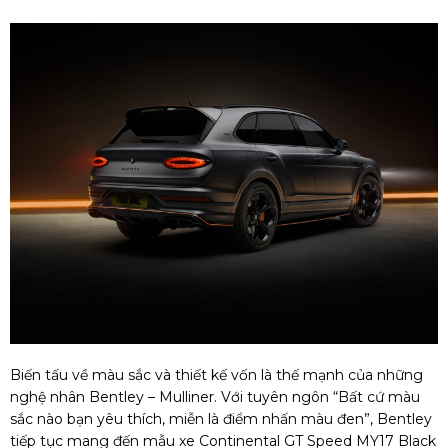
Biến tấu về màu sắc và thiết kế vốn là thế mạnh của những
nghệ nhân Bentley – Mulliner. Với tuyên ngôn “Bất cứ màu
sắc nào bạn yêu thích, miễn là điểm nhấn màu đen”, Bentley
tiếp tục mang đến mẫu xe Continental GT Speed MY17 Black