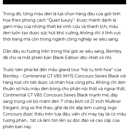
Trong đó, tông màu đen là lựa chọn hàng đầu của giới tinh
hoa theo phong cách “Quiet luxury”. Được mệnh danh là
gam màu của những thiết kế vĩnh cửu và thanh lịch, màu
đen luôn tạo được sức hút khó cưỡng, không chỉ ở lĩnh vực
thời trang mà còn trong ngành công nghiệp xe siêu sang.
Dẫn đầu xu hướng trên trong thế giới xe siêu sang, Bentley
đã cho ra mắt phiên bản Black Edition độc nhất vô nhị.
Trước tiên phải kể đến mẫu grand tour “hội tụ tinh hoa” của
Bentley - Continental GT V8S MY15 Concours Series Black với
hàng loạt chi tiết được cá nhân hóa công phu. Không chỉ đơn
thuần sở hữu màu đen bóng cho phần nội thất và ngoại thất,
Continental GT V8S Concours Series Black mạnh mẽ, đầy
sang trọng với bộ mâm đen 7 chấu kích cỡ 21 inch Mulliner
Elegant, ống xả thể thao, ghế da lót dập kim cương, logo
Concours được thêu trên tựa đầu, viền chỉ may tay lái có màu
tương phản… tất cả làm tôn lên sự độc đáo và cao cấp của
phiên bản này.