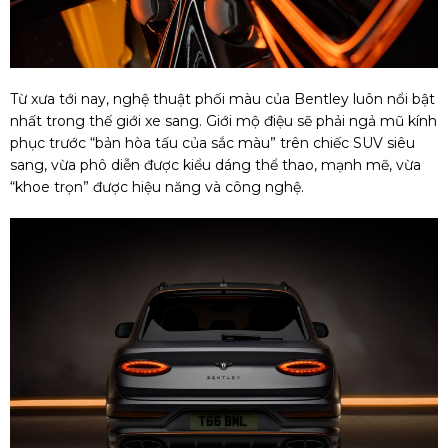
Từ xưa tới nay, nghệ thuật phối màu của Bentley luôn nổi bật
nhất trong thế giới xe sang. Giới mộ điệu sẽ phải ngả mũ kính
phục trước “bản hòa tấu của sắc màu” trên chiếc SUV siêu
sang, vừa phô diễn được kiểu dáng thể thao, mạnh mẽ, vừa
“khoe trọn” được hiệu năng và công nghệ.