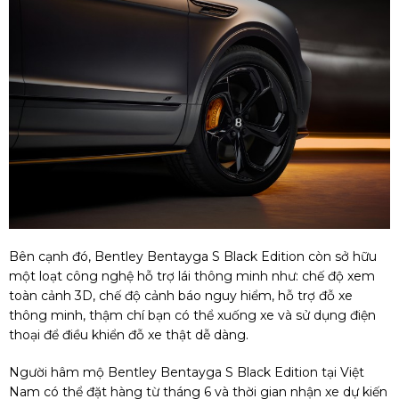
Bên cạnh đó, Bentley Bentayga S Black Edition còn sở hữu
một loạt công nghệ hỗ trợ lái thông minh như: chế độ xem
toàn cảnh 3D, chế độ cảnh báo nguy hiểm, hỗ trợ đỗ xe
thông minh, thậm chí bạn có thể xuống xe và sử dụng điện
thoại để điều khiển đỗ xe thật dễ dàng.
Người hâm mộ Bentley Bentayga S Black Edition tại Việt
Nam có thể đặt hàng từ tháng 6 và thời gian nhận xe dự kiến