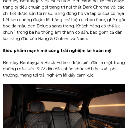
Bentley Bentayga S Black Edition. Bên cạnh đó, xe còn được
trang bị tiêu chuẩn gói trang trí nội thất Dark Chrome với các
chi tiết được sơn tối màu. Bảng đồng hồ và táp pi cửa có họa
tiết kim cương được dệt bằng chất liệu carbon fibre, ghế ngồi
bọc da màu đen Beluga sang trọng. Khách hàng có thể lựa
chọn 1 trong ba hệ thống âm thanh có sẵn, bao gồm cả dàn
loa hàng đầu của Bang & Olufsen và Naim.
Siêu phẩm mạnh mẽ cùng trải nghiệm lái hoàn mỹ
Bentley Bentayga S Black Edition được biết đến là một trong
những mẫu siêu SUV dẫn đầu phân khúc về hiệu suất phi
thường, mang tới trải nghiệm lái đầy cảm xúc.