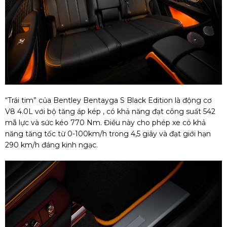
“Trái tim” của Bentley Bentayga S Black Edition là động cơ
V8 4.0L với bộ tăng áp kép , có khả năng đạt công suất 542
mã lực và sức kéo 770 Nm. Điều này cho phép xe có khả
năng tăng tốc từ 0-100km/h trong 4,5 giây và đạt giới hạn
290 km/h đáng kinh ngạc.