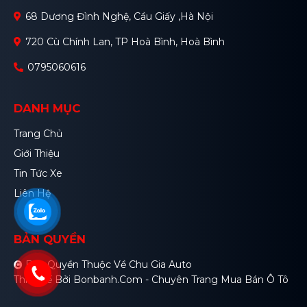
68 Dương Đình Nghệ, Cầu Giấy ,Hà Nội
720 Cù Chính Lan, TP Hoà Bình, Hoà Bình
0795060616
DANH MỤC
Trang Chủ
Giới Thiệu
Tin Tức Xe
Liên Hệ
BẢN QUYỀN
Bản Quyền Thuộc Về Chu Gia Auto
Thiết Kế Bởi
Bonbanh.com - Chuyên Trang Mua Bán Ô Tô