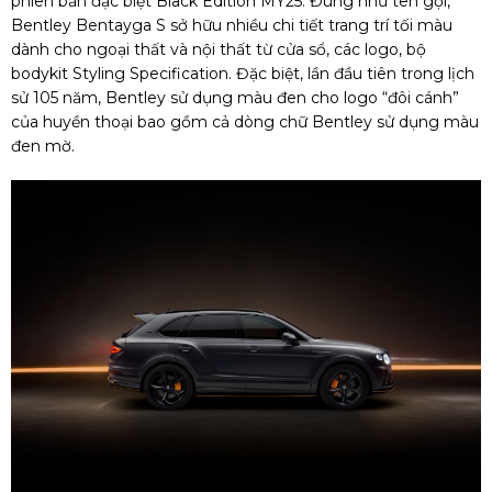
phiên bản đặc biệt Black Edition MY25. Đúng như tên gọi,
Bentley Bentayga S sở hữu nhiều chi tiết trang trí tối màu
dành cho ngoại thất và nội thất từ cửa sổ, các logo, bộ
bodykit Styling Specification. Đặc biệt, lần đầu tiên trong lịch
sử 105 năm, Bentley sử dụng màu đen cho logo “đôi cánh”
của huyền thoại bao gồm cả dòng chữ Bentley sử dụng màu
đen mờ.