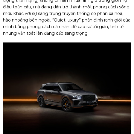
trọng thầm lặng) không chỉ làm mưa làm gió trong giới mộ
điệu toàn cầu, mà đang dần trở thành một phong cách sống
mới. Khác với sự sang trọng truyền thống có phần xa hoa,
hào nhoáng bên ngoài, “Quiet luxury” phân định ranh giới của
mình bằng phong cách cá nhân, đề cao sự tối giản, tinh tế
nhưng vẫn toát lên đẳng cấp sang trọng.