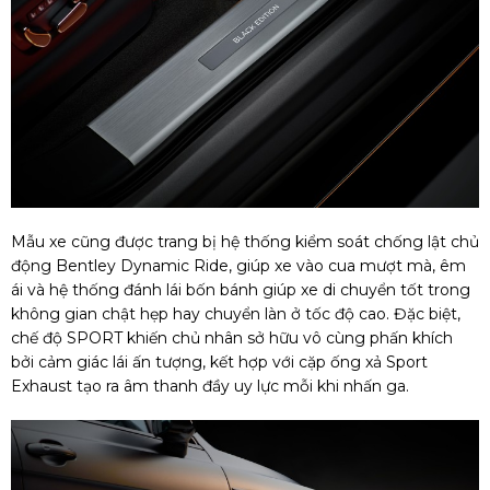
Mẫu xe cũng được trang bị hệ thống kiểm soát chống lật chủ
động Bentley Dynamic Ride, giúp xe vào cua mượt mà, êm
ái và hệ thống đánh lái bốn bánh giúp xe di chuyển tốt trong
không gian chật hẹp hay chuyển làn ở tốc độ cao. Đặc biệt,
chế độ SPORT khiến chủ nhân sở hữu vô cùng phấn khích
bởi cảm giác lái ấn tượng, kết hợp với cặp ống xả Sport
Exhaust tạo ra âm thanh đầy uy lực mỗi khi nhấn ga.