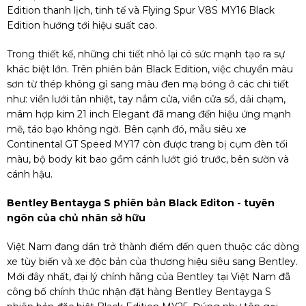
Edition thanh lịch, tinh tế và Flying Spur V8S MY16 Black
Edition hướng tới hiệu suất cao.
Trong thiết kế, những chi tiết nhỏ lại có sức mạnh tạo ra sự
khác biệt lớn. Trên phiên bản Black Edition, việc chuyển màu
sơn từ thép không gỉ sang màu đen mạ bóng ở các chi tiết
như: viền lưới tản nhiệt, tay nắm cửa, viền cửa sổ, dải chạm,
mâm hợp kim 21 inch Elegant đã mang đến hiệu ứng mạnh
mẽ, táo bạo không ngờ. Bên cạnh đó, mẫu siêu xe
Continental GT Speed MY17 còn được trang bị cụm đèn tối
màu, bộ body kit bao gồm cánh lướt gió trước, bên sườn và
cánh hậu.
Bentley Bentayga S phiên bản Black Editon - tuyên
ngôn của chủ nhân sở hữu
Việt Nam đang dần trở thành điểm đến quen thuộc các dòng
xe tùy biến và xe độc bản của thương hiệu siêu sang Bentley.
Mới đây nhất, đại lý chính hãng của Bentley tại Việt Nam đã
công bố chính thức nhận đặt hàng Bentley Bentayga S