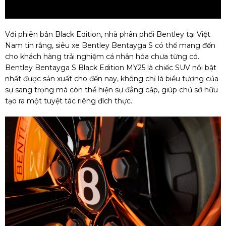
Với phiên bản Black Edition, nhà phân phối Bentley tại Việt
Nam tin rằng, siêu xe Bentley Bentayga S có thể mang đến
cho khách hàng trải nghiệm cá nhân hóa chưa từng có.
Bentley Bentayga S Black Edition MY25 là chiếc SUV nổi bật
nhất được sản xuất cho đến nay, không chỉ là biểu tượng của
sự sang trọng mà còn thể hiện sự đẳng cấp, giúp chủ sở hữu
tạo ra một tuyệt tác riêng đích thực.