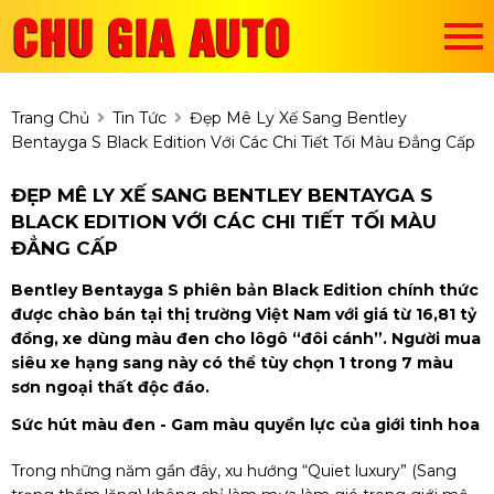
Trang Chủ
Tin Tức
Đẹp Mê Ly Xế Sang Bentley
Bentayga S Black Edition Với Các Chi Tiết Tối Màu Đẳng Cấp
ĐẸP MÊ LY XẾ SANG BENTLEY BENTAYGA S
BLACK EDITION VỚI CÁC CHI TIẾT TỐI MÀU
ĐẲNG CẤP
Bentley Bentayga S phiên bản Black Edition chính thức
được chào bán tại thị trường Việt Nam với giá từ 16,81 tỷ
đồng, xe dùng màu đen cho lôgô “đôi cánh”. Người mua
siêu xe hạng sang này có thể tùy chọn 1 trong 7 màu
sơn ngoại thất độc đáo.
Sức hút màu đen - Gam màu quyền lực của giới tinh hoa
Trong những năm gần đây, xu hướng “Quiet luxury” (Sang