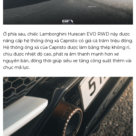
Ở phía sau, chiếc Lamborghini Huracan EVO RWD này được
nâng cấp hệ thống ống xả Capristo có giá cả trăm triệu đồng.
Hệ thống ống xả của Capristo được làm bằng thép không rỉ,
chịu được nhiệt độ cao, phát ra âm thanh mạnh hơn xe
nguyên bản, đồng thời giúp siêu xe tăng công suất thêm vài
chục mã lực.