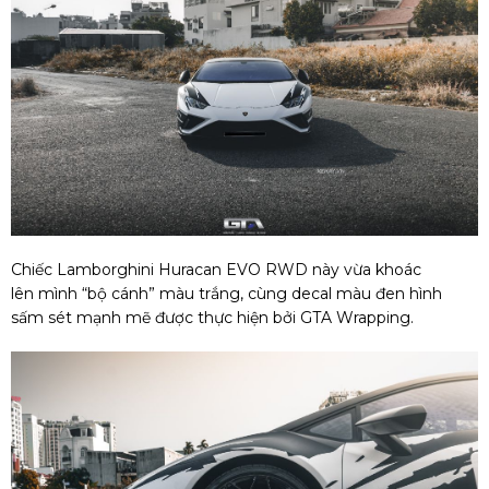
Chiếc Lamborghini Huracan EVO RWD này vừa khoác
lên mình “bộ cánh” màu trắng, cùng decal màu đen hình
sấm sét mạnh mẽ được thực hiện bởi GTA Wrapping.