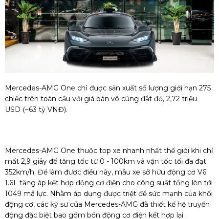
Mercedes-AMG One chỉ được sản xuất số lượng giới hạn 275
chiếc trên toàn cầu với giá bán vô cùng đắt đỏ, 2,72 triệu
USD (~63 tỷ VNĐ).
Mercedes-AMG One thuộc top xe nhanh nhất thế giới khi chỉ
mất 2,9 giây để tăng tốc từ 0 - 100km và vận tốc tối đa đạt
352km/h. Để làm được điều này, mẫu xe sở hữu động cơ V6
1.6L tăng áp kết hợp động cơ điện cho công suất tổng lên tới
1049 mã lực. Nhằm áp dụng được triệt để sức mạnh của khối
động cơ, các kỹ sư của Mercedes-AMG đã thiết kế hệ truyền
động đặc biệt bao gồm bốn động cơ điện kết hợp lại.