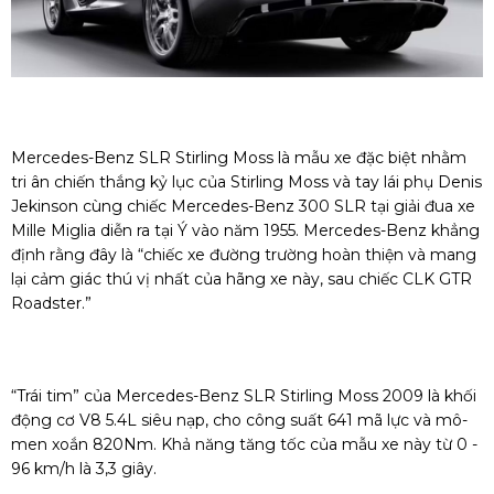
Mercedes-Benz SLR Stirling Moss là mẫu xe đặc biệt nhằm
tri ân chiến thắng kỷ lục của Stirling Moss và tay lái phụ Denis
Jekinson cùng chiếc Mercedes-Benz 300 SLR tại giải đua xe
Mille Miglia diễn ra tại Ý vào năm 1955. Mercedes-Benz khẳng
định rằng đây là “chiếc xe đường trường hoàn thiện và mang
lại cảm giác thú vị nhất của hãng xe này, sau chiếc CLK GTR
Roadster.”
“Trái tim” của Mercedes-Benz SLR Stirling Moss 2009 là khối
động cơ V8 5.4L siêu nạp, cho công suất 641 mã lực và mô-
men xoắn 820Nm. Khả năng tăng tốc của mẫu xe này từ 0 -
96 km/h là 3,3 giây.