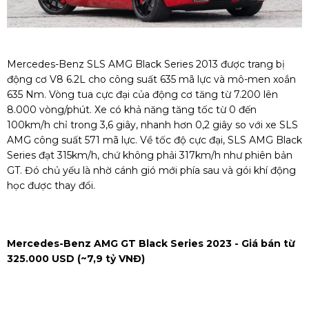
Mercedes-Benz SLS AMG Black Series 2013 được trang bị
động cơ V8 6.2L cho công suất 635 mã lực và mô-men xoắn
635 Nm. Vòng tua cực đại của động cơ tăng từ 7.200 lên
8.000 vòng/phút. Xe có khả năng tăng tốc từ 0 đến
100km/h chỉ trong 3,6 giây, nhanh hơn 0,2 giây so với xe SLS
AMG công suất 571 mã lực. Về tốc độ cực đại, SLS AMG Black
Series đạt 315km/h, chứ không phải 317km/h như phiên bản
GT. Đó chủ yếu là nhờ cánh gió mới phía sau và gói khí động
học được thay đổi.
Mercedes-Benz AMG GT Black Series 2023 - Giá bán từ
325.000 USD (~7,9 tỷ VNĐ)