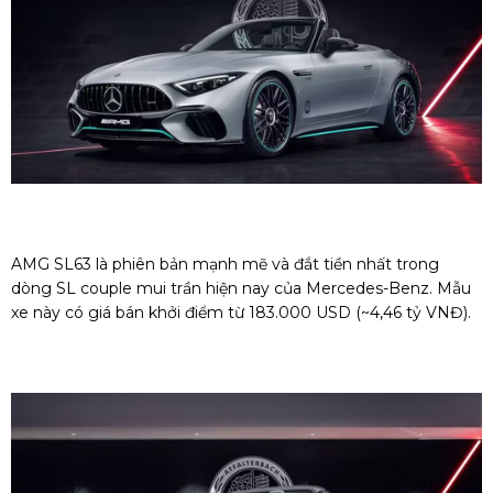
AMG SL63 là phiên bản mạnh mẽ và đắt tiền nhất trong
dòng SL couple mui trần hiện nay của Mercedes-Benz. Mẫu
xe này có giá bán khởi điểm từ 183.000 USD (~4,46 tỷ VNĐ).