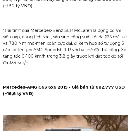
(~18,2 tỷ VNĐ).
"Trái tim" của Mercedes-Benz SLR McLaren là động cơ V8
siêu nạp, dung tích 5.4L, sản sinh công suất tối đa 626 mã lực
và 780 Nm mô-men xoắn cực đại, đi kèm hộp số tự động 5
cấp có tên gọi AMG Speedshift R với ba chế độ thủ công. Xe
tăng tốc 0-100 km/h trong 3,8 giây trước khi đạt tốc độ tối
đa 334 km/h.
Mercedes-AMG G63 6x6 2015 - Giá bán từ 682.777 USD
(~16,6 tỷ VNĐ)