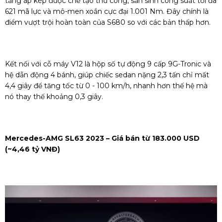
tăng áp kép được chế tạo thủ công, sản sinh công suất tối đa
621 mã lực và mô-men xoắn cực đại 1.001 Nm. Đây chính là
điểm vượt trội hoàn toàn của S680 so với các bản thấp hơn.
Kết nối với cỗ máy V12 là hộp số tự động 9 cấp 9G-Tronic và
hệ dẫn động 4 bánh, giúp chiếc sedan nặng 2,3 tấn chỉ mất
4,4 giây để tăng tốc từ 0 - 100 km/h, nhanh hơn thế hệ mà
nó thay thế khoảng 0,3 giây.
Mercedes-AMG SL63 2023 – Giá bán từ 183.000 USD
(~4,46 tỷ VNĐ)