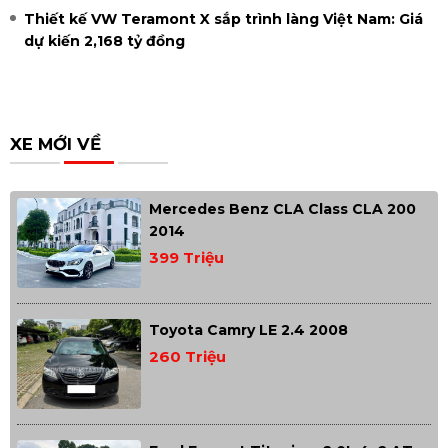
Thiết kế VW Teramont X sắp trình làng Việt Nam: Giá
dự kiến 2,168 tỷ đồng
XE MỚI VỀ
Mercedes Benz CLA Class CLA 200
2014
399 Triệu
Toyota Camry LE 2.4 2008
260 Triệu