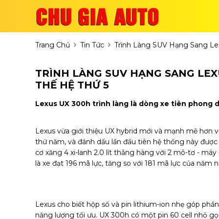
Trang Chủ
Tin Tức
Trình Làng SUV Hạng Sang Le
TRÌNH LÀNG SUV HẠNG SANG LE
THẾ HỆ THỨ 5
Lexus UX 300h trình làng là dòng xe tiên phong 
Lexus vừa giới thiệu UX hybrid mới và mạnh mẽ hơn v
thứ năm, và đánh dấu lần đầu tiên hệ thống này được
cơ xăng 4 xi-lanh 2.0 lít thẳng hàng với 2 mô-tơ - má
là xe đạt 196 mã lực, tăng so với 181 mã lực của năm n
Lexus cho biết hộp số và pin lithium-ion nhẹ góp phầ
năng lượng tối ưu. UX 300h có một pin 60 cell nhỏ gọ