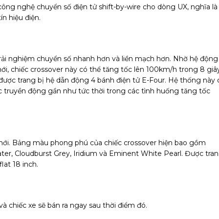
ông nghệ chuyển số điện tử shift-by-wire cho dòng UX, nghĩa là
ín hiệu điện.
trải nghiệm chuyển số nhanh hơn và liền mạch hơn. Nhờ hệ động
i, chiếc crossover này có thể tăng tốc lên 100km/h trong 8 giâ
ợc trang bị hệ dẫn động 4 bánh điện tử E-Four.
Hệ thống này 
c truyền động gần như tức thời trong các tình huống tăng tốc
ới. Bảng màu phong phú của chiếc crossover hiện bao gồm
Water, Cloudburst Grey, Iridium và Eminent White Pearl. Được tra
lat 18 inch.
 chiếc xe sẽ bán ra ngay sau thời điểm đó.