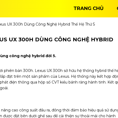
TRANG CHỦ
xus UX 300h Dùng Công Nghệ Hybrid Thế Hệ Thứ 5
XUS UX 300H DÙNG CÔNG NGHỆ HYBRID
dùng công nghệ hybrid đời 5.
ới phiên bản 300h. Lexus UX 300h sở hữu hệ thống hybrid thế h
 lắp đặt trên một sản phẩm của Lexus. Hệ thống này kết hợp đ
y phát điện thông qua hộp số CVT kiểu bánh răng hành tinh. Kết q
goái.
n nâng cao công suất đầu ra, đồng thời đảm bảo hiệu quả sử dụn
n được đặt bên dưới ghế sau để cải thiện sự thoải mái cho hành