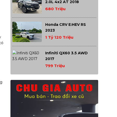
2.0L 4x2 AT 2018
680 Triệu
Honda CRV E:HEV RS
2023
y
1 Tỷ 120 Triệu
có
Infiniti QX60 3.5 AWD
2017
799 Triệu
ng