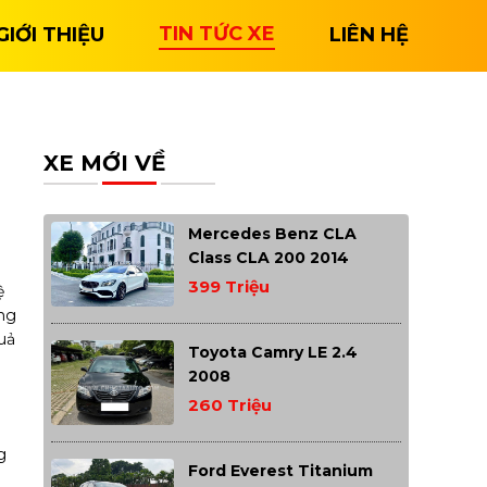
TIN TỨC XE
GIỚI THIỆU
LIÊN HỆ
XE MỚI VỀ
Mercedes Benz CLA
Class CLA 200 2014
399 Triệu
ệ
ộng
uả
Toyota Camry LE 2.4
2008
260 Triệu
g
Ford Everest Titanium