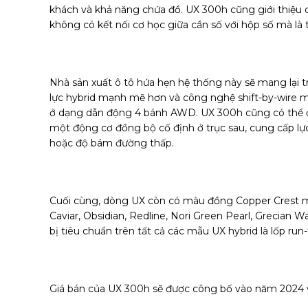
khách và khả năng chứa đồ. UX 300h cũng giới thiệu c
không có kết nối cơ học giữa cần số với hộp số mà là t
Nhà sản xuất ô tô hứa hẹn hệ thống này sẽ mang lại 
lực hybrid mạnh mẽ hơn và công nghệ shift-by-wire mớ
ở dạng dẫn động 4 bánh AWD. UX 300h cũng có thể đư
một động cơ đồng bộ cố định ở trục sau, cung cấp lự
hoặc độ bám đường thấp.
Cuối cùng, dòng UX còn có màu đồng Copper Crest m
Caviar, Obsidian, Redline, Nori Green Pearl, Grecian 
bị tiêu chuẩn trên tất cả các mẫu UX hybrid là lốp run-f
Giá bán của UX 300h sẽ được công bố vào năm 2024 và