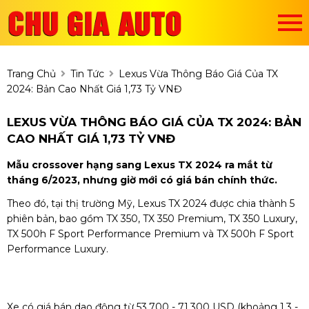
Trang Chủ
Tin Tức
Lexus Vừa Thông Báo Giá Của TX
2024: Bản Cao Nhất Giá 1,73 Tỷ VNĐ
LEXUS VỪA THÔNG BÁO GIÁ CỦA TX 2024: BẢN
CAO NHẤT GIÁ 1,73 TỶ VNĐ
Mẫu crossover hạng sang Lexus TX 2024 ra mắt từ
tháng 6/2023, nhưng giờ mới có giá bán chính thức.
Theo đó, tại thị trường Mỹ, Lexus TX 2024 được chia thành 5
phiên bản, bao gồm TX 350, TX 350 Premium, TX 350 Luxury,
TX 500h F Sport Performance Premium và TX 500h F Sport
Performance Luxury.
Xe có giá bán dao động từ 53.700 - 71.300 USD (khoảng 1,3 -