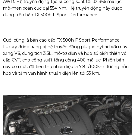
AWD. Hệ truyền động tạo ra công suất tối đa 366 mã lực,
mô-men xoắn cực đại 554 Nm. Hệ truyền động này được
dùng trên bản TX 500h F Sport Performance.
Cuối cùng là bản cao cấp TX 500h F Sport Performance
Luxury được trang bị hệ truyền động plug-in hybrid với máy
xăng V6, dung tích 3.5L, mô-tơ điện và hộp số biến thiên vô
cấp CVT, cho công suất tổng cộng 406 mã lực. Phiên bản
này có mức độ tiêu thụ nhiên liệu là 7,8L/100km đường hỗn
hợp và tầm vận hành thuần điện lên tới 53 km.