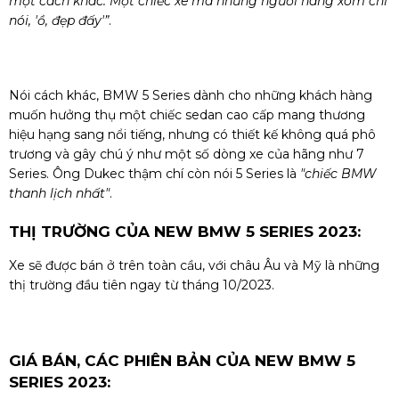
một cách khác. Một chiếc xe mà những người hàng xóm chỉ
nói, 'ồ, đẹp đấy'”
.
Nói cách khác, BMW 5 Series dành cho những khách hàng
muốn hưởng thụ một chiếc sedan cao cấp mang thương
hiệu hạng sang nổi tiếng, nhưng có thiết kế không quá phô
trương và gây chú ý như một số dòng xe của hãng như 7
Series. Ông Dukec thậm chí còn nói 5 Series là
"chiếc BMW
thanh lịch nhất"
.
THỊ TRƯỜNG CỦA NEW BMW 5 SERIES 2023:
Xe sẽ được bán ở trên toàn cầu, với châu Âu và Mỹ là những
thị trường đầu tiên ngay từ tháng 10/2023.
GIÁ BÁN, CÁC PHIÊN BẢN CỦA NEW BMW 5
SERIES 2023: