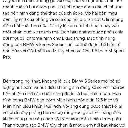
Ở góc nhìn bên, đường gờ vai cao, các bề mặt được thiết kế
mạnh mẽ và hai đường nét cá tính được đánh dấu chính xác
tạo nên hình dáng thể thao của chiếc xe. Ốp hai bên màu
đen, lẫy mở cửa phẳng và số 5 dập nổi ở chân cột C là những
điểm bắt mắt hơn nữa. Các tỷ lệ kéo dài linh hoạt chảy vào
một phần đuôi xe mạnh mẽ. Đèn hậu phẳng được phân chia
bởi một dải chrome hình chữ L đặc trưng. Đặc tính năng
động của BMW 5 Series Sedan mới có thể được thể hiện rõ
hơn nữa với Gói thể thao M tùy chọn và Gói thể thao M Sport
Pro.
Bên trong nội thất, khoang lái của BMW 5 Series mới có số
lượng nút bấm và nút điều khiển giảm đáng kể so với mẫu xe
tiền nhiệm nhờ các chức năng được số hóa nhất quán. Màn
hình cong BMW bao gồm Màn hình thông tin 12,3 inch và
Màn hình điều khiển 14,9 inch. Vô-lăng cũng được thiết kế lại
với phần đáy phẳng hơn và bộ rung xúc giác trên bảng điều
khiển cũng như cần chọn số trên bảng điều khiển trung tâm.
Thanh tương tác BMW tùy chọn là một điểm nổi bật khác với