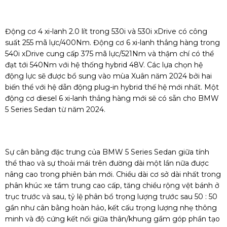
Động cơ 4 xi-lanh 2.0 lít trong 530i và 530i xDrive có công
suất 255 mã lực/400Nm. Động cơ 6 xi-lanh thẳng hàng trong
540i xDrive cung cấp 375 mã lực/521Nm và thậm chí có thể
đạt tới 540Nm với hệ thống hybrid 48V. Các lựa chọn hệ
động lực sẽ được bổ sung vào mùa Xuân năm 2024 bởi hai
biến thể với hệ dẫn động plug-in hybrid thế hệ mới nhất. Một
động cơ diesel 6 xi-lanh thẳng hàng mới sẽ có sẵn cho BMW
5 Series Sedan từ năm 2024.
Sự cân bằng đặc trưng của BMW 5 Series Sedan giữa tính
thể thao và sự thoải mái trên đường dài một lần nữa được
nâng cao trong phiên bản mới. Chiều dài cơ sở dài nhất trong
phân khúc xe tầm trung cao cấp, tăng chiều rộng vệt bánh ở
trục trước và sau, tỷ lệ phân bổ trọng lượng trước sau 50 : 50
gần như cân bằng hoàn hảo, kết cấu trọng lượng nhẹ thông
minh và độ cứng kết nối giữa thân/khung gầm góp phần tạo