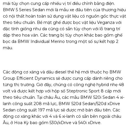
mái tùy chọn cung cấp nhiều vị trí điều chỉnh bằng điện.
BMW 5 Series Sedan mới là mẫu xe đầu tiên của thương hiệu
có nội thất hoàn toàn sử dụng vật liệu có nguồn gốc thực vật
theo tiêu chuẩn. Bề mặt ghế được bọc vật liệu Veganza với
đặc tính giống như da cũng có sẵn tùy chọn với lỗ trang trí
dập theo hoa văn. Các trang bị tùy chọn khác bao gồm ghế
bọc da BMW Individual Merino trong một số sự kết hợp 2
màu.
Các động cơ xăng và dầu diesel thế hệ mới thuộc họ BMW
Group Efficient Dynamics sẽ được cung cấp dành riêng cho
từng thị trường. Giờ đây, chúng có công nghệ hybrid nhẹ 48
volt và được kết hợp với hộp số Steptronic Sport 8 cấp mới
theo tiêu chuẩn. Tại châu Âu, các mẫu BMW 520i Sedan 4 xi-
lanh công suất 208 mã lực, BMW 520d Sedan/520d xDrive
Sedan công suất 197 mã lực sẽ được mở bán đầu tiên. Các
động cơ xăng khác với 4 và 6 xi-lanh có sẵn bên ngoài châu
Âu, ở Hoa Kỳ bao gồm 530i/xDrive và 540i xDrive.