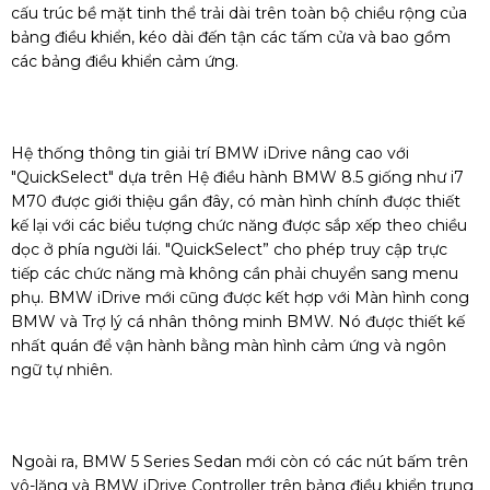
cấu trúc bề mặt tinh thể trải dài trên toàn bộ chiều rộng của
bảng điều khiển, kéo dài đến tận các tấm cửa và bao gồm
các bảng điều khiển cảm ứng.
Hệ thống thông tin giải trí BMW iDrive nâng cao với
"QuickSelect" dựa trên Hệ điều hành BMW 8.5 giống như i7
M70 được giới thiệu gần đây, có màn hình chính được thiết
kế lại với các biểu tượng chức năng được sắp xếp theo chiều
dọc ở phía người lái. "QuickSelect” cho phép truy cập trực
tiếp các chức năng mà không cần phải chuyển sang menu
phụ. BMW iDrive mới cũng được kết hợp với Màn hình cong
BMW và Trợ lý cá nhân thông minh BMW. Nó được thiết kế
nhất quán để vận hành bằng màn hình cảm ứng và ngôn
ngữ tự nhiên.
Ngoài ra, BMW 5 Series Sedan mới còn có các nút bấm trên
vô-lăng và BMW iDrive Controller trên bảng điều khiển trung