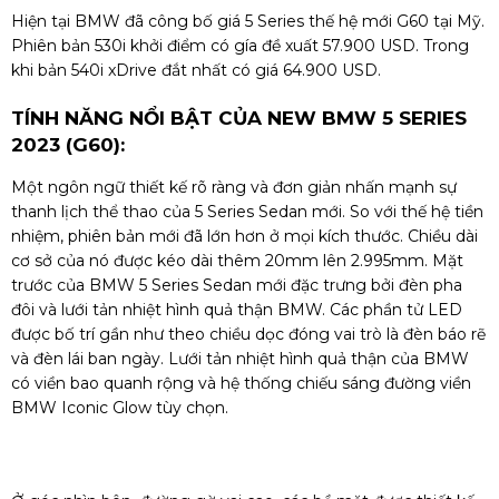
Hiện tại BMW đã công bố giá 5 Series thế hệ mới G60 tại Mỹ.
Phiên bản 530i khởi điểm có gía đề xuất 57.900 USD. Trong
khi bản 540i xDrive đắt nhất có giá 64.900 USD.
TÍNH NĂNG NỔI BẬT CỦA NEW BMW 5 SERIES
2023 (G60):
Một ngôn ngữ thiết kế rõ ràng và đơn giản nhấn mạnh sự
thanh lịch thể thao của 5 Series Sedan mới. So với thế hệ tiền
nhiệm, phiên bản mới đã lớn hơn ở mọi kích thước. Chiều dài
cơ sở của nó được kéo dài thêm 20mm lên 2.995mm. Mặt
trước của BMW 5 Series Sedan mới đặc trưng bởi đèn pha
đôi và lưới tản nhiệt hình quả thận BMW. Các phần tử LED
được bố trí gần như theo chiều dọc đóng vai trò là đèn báo rẽ
và đèn lái ban ngày. Lưới tản nhiệt hình quả thận của BMW
có viền bao quanh rộng và hệ thống chiếu sáng đường viền
BMW Iconic Glow tùy chọn.