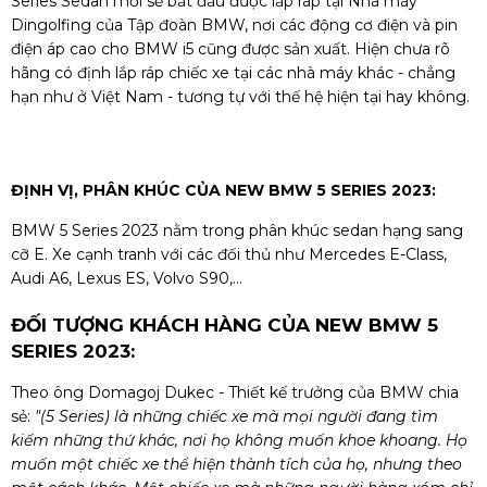
Series Sedan mới sẽ bắt đầu được lắp ráp tại Nhà máy
Dingolfing của Tập đoàn BMW, nơi các động cơ điện và pin
điện áp cao cho BMW i5 cũng được sản xuất. Hiện chưa rõ
hãng có định lắp ráp chiếc xe tại các nhà máy khác - chẳng
hạn như ở Việt Nam - tương tự với thế hệ hiện tại hay không.
ĐỊNH VỊ, PHÂN KHÚC CỦA NEW BMW 5 SERIES 2023:
BMW 5 Series 2023 nằm trong phân khúc sedan hạng sang
cỡ E. Xe cạnh tranh với các đối thủ như Mercedes E-Class,
Audi A6, Lexus ES, Volvo S90,...
ĐỐI TƯỢNG KHÁCH HÀNG CỦA NEW BMW 5
SERIES 2023:
Theo ông Domagoj Dukec - Thiết kế trưởng của BMW chia
sẻ:
"(5 Series) là những chiếc xe mà mọi người đang tìm
kiếm những thứ khác, nơi họ không muốn khoe khoang. Họ
muốn một chiếc xe thể hiện thành tích của họ, nhưng theo