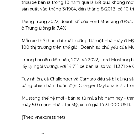
triệu xe bán ra trong 10 năm qua là kết quả không mộ
sản xuất vào tháng 3/1964, đến tháng 8/2018, có 10 t
Riêng trong 2022, doanh số của Ford Mustang ở Đức t
ở Trung Đông là 7,4%.
Mẫu xe thể thao chỉ xuất xưởng từ một nhà máy ở Mỹ,
100 thị trường trên thế giới. Doanh số chủ yếu của Mus
Trong hai năm liên tiếp, 2021 và 2022, Ford Mustang
lấy lại ngôi vương, với 14.711 xe bán ra, so với 11.371
Tuy nhiên, cả Challenger và Camaro đều sẽ bị dừng sản
bằng phiên bản thuần điện Charger Daytona SRT. Tron
Mustang thế hệ mới - bán ra từ mùa hè năm nay - tra
máy 5.0 mạnh nhất. Tại Mỹ, xe có giá từ 31.000 USD.
(Theo
vnexpress.net
)