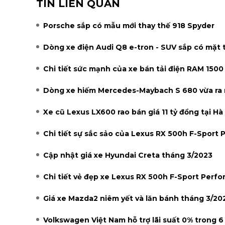
TIN LIÊN QUAN
Porsche sắp có mẫu mới thay thế 918 Spyder
Dòng xe điện Audi Q8 e-tron - SUV sắp có mặt 
Chi tiết sức mạnh của xe bán tải điện RAM 150
Dòng xe hiếm Mercedes-Maybach S 680 vừa ra
Xe cũ Lexus LX600 rao bán giá 11 tỷ đồng tại Hà
Chi tiết sự sắc sảo của Lexus RX 500h F-Sport
Cập nhật giá xe Hyundai Creta tháng 3/2023
Chi tiết vẻ đẹp xe Lexus RX 500h F-Sport Perf
Giá xe Mazda2 niêm yết và lăn bánh tháng 3/20
Volkswagen Việt Nam hỗ trợ lãi suất 0% trong 