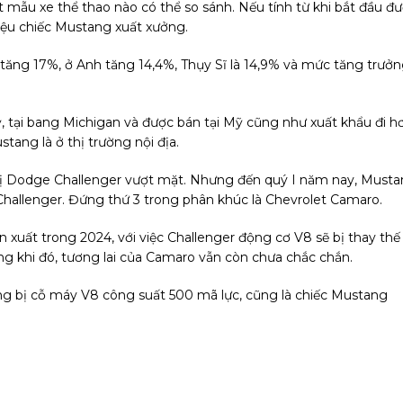
t mẫu xe thể thao nào có thể so sánh. Nếu tính từ khi bắt đầu đ
riệu chiếc Mustang xuất xưởng.
ăng 17%, ở Anh tăng 14,4%, Thụy Sĩ là 14,9% và mức tăng trưở
 tại bang Michigan và được bán tại Mỹ cũng như xuất khẩu đi h
tang là ở thị trường nội địa.
 bị Dodge Challenger vượt mặt. Nhưng đến quý I năm nay, Must
 xe Challenger. Đứng thứ 3 trong phân khúc là Chevrolet Camaro.
 xuất trong 2024, với việc Challenger động cơ V8 sẽ bị thay thế
g khi đó, tương lai của Camaro vẫn còn chưa chắc chắn.
ng bị cỗ máy V8 công suất 500 mã lực, cũng là chiếc Mustang