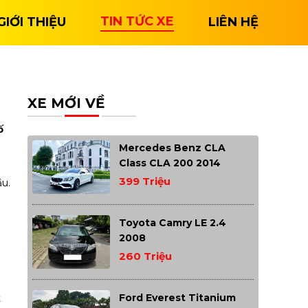
TIN TỨC XE
GIỚI THIỆU
LIÊN HỆ
XE MỚI VỀ
ố
Mercedes Benz CLA
Class CLA 200 2014
399 Triệu
ầu.
Toyota Camry LE 2.4
2008
260 Triệu
Ford Everest Titanium
t