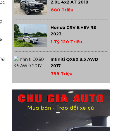
2.0L 4x2 AT 2018
ược
680 Triệu
ng
Honda CRV E:HEV RS
2023
ơn
1 Tỷ 120 Triệu
ang
Infiniti QX60 3.5 AWD
2017
799 Triệu