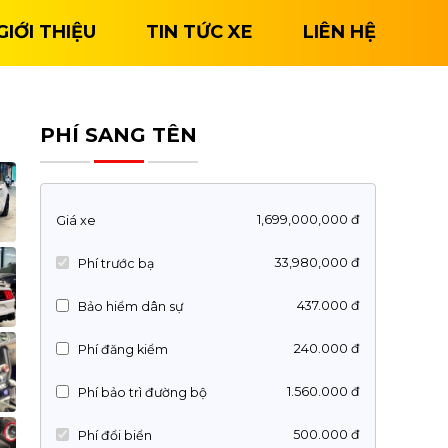
GIỚI THIỆU
TIN TỨC XE
LIÊN HỆ
PHÍ SANG TÊN
1,699,000,000 đ
Giá xe
33,980,000 đ
Phí trước bạ
437.000 đ
Bảo hiểm dân sự
240.000 đ
Phí đăng kiểm
1.560.000 đ
Phí bảo trì đường bộ
500.000 đ
Phí đổi biển